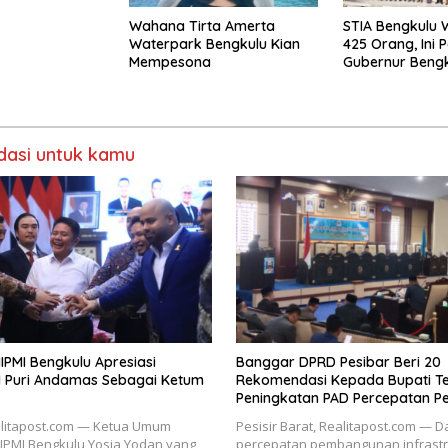
Wahana Tirta Amerta
STIA Bengkulu
Waterpark Bengkulu Kian
425 Orang, Ini 
Mempesona
Gubernur Beng
asi untuk kamu
PMI Bengkulu Apresiasi
Banggar DPRD Pesibar Beri 20
 M Puri Andamas Sebagai Ketum
Rekomendasi Kepada Bupati Te
Peningkatan PAD Percepatan 
alitapost.com — Ketua Umum
Pesisir Barat, Realitapost.com — 
IPMI Bengkulu Yosia Yodan yang
percepatan pembangunan infrastr