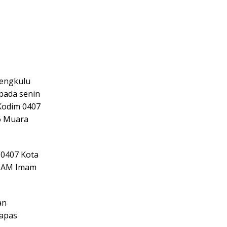
Bengkulu
 pada senin
 Kodim 0407
6 Muara
 0407 Kota
-HAM Imam
dan
Lapas