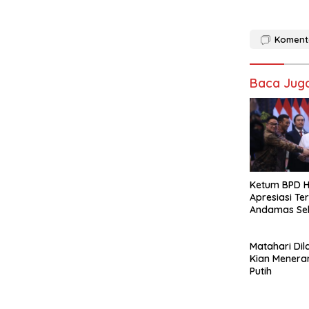
Koment
Baca Jug
Ketum BPD H
Apresiasi Ter
Andamas Se
BPD Sumsel
Matahari Dil
Kian Menera
Putih