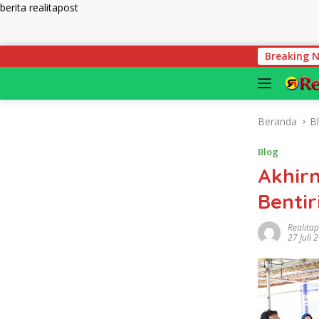
berita realitapost
Langsung ke konten
Media Gathering, Transaksi Pegadaian
Breaking 
Beranda
B
Blog
Akhirn
Bentir
Realita
27 Juli 