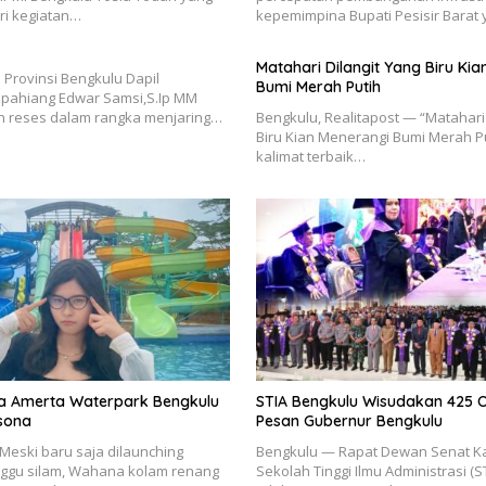
ri kegiatan…
kepemimpina Bupati Pesisir Barat
Matahari Dilangit Yang Biru Ki
Provinsi Bengkulu Dapil
Bumi Merah Putih
pahiang Edwar Samsi,S.Ip MM
 reses dalam rangka menjaring…
Bengkulu, Realitapost — “Matahari 
Biru Kian Menerangi Bumi Merah P
kalimat terbaik…
a Amerta Waterpark Bengkulu
STIA Bengkulu Wisudakan 425 Or
sona
Pesan Gubernur Bengkulu
eski baru saja dilaunching
Bengkulu — Rapat Dewan Senat 
ggu silam, Wahana kolam renang
Sekolah Tinggi Ilmu Administrasi (S