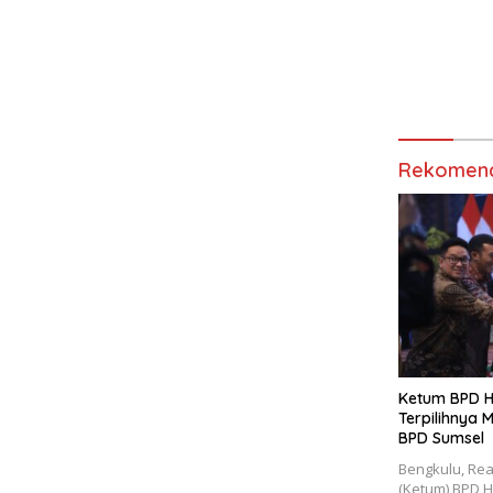
Rekomend
Ketum BPD HI
Terpilihnya
BPD Sumsel
Bengkulu, Re
(Ketum) BPD H