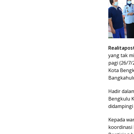
Realitapos
yang tak mi
pagi (26/7
Kota Bengk
Bangkahulu
Hadir dala
Bengkulu K
didampingi
Kepada war
koordinasi 