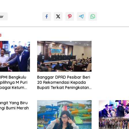
ar
a
IPMI Bengkulu
Banggar DPRD Pesibar Beri
pilihnya M Puri
20 Rekomendasi Kepada
bagai Ketum
Bupati Terkait Peningkatan
PAD Percepatan
Pembangunan
angit Yang Biru
ngi Bumi Merah