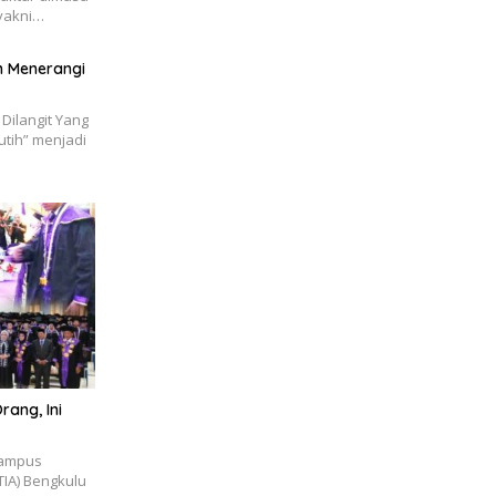
 yakni…
an Menerangi
Dilangit Yang
utih” menjadi
ang, Ini
Kampus
TIA) Bengkulu