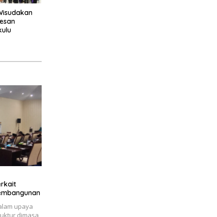
 Wisudakan
Pesan
kulu
rkait
Pembangunan
Dalam upaya
uktur dimasa