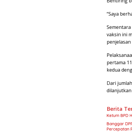
Bentiring b
“Saya berha
Sementara i
vaksin ini
penjelasan 
Pelaksanaan
pertama 11
kedua deng
Dari jumla
dilanjutkan
Berita Te
Ketum BPD H
Banggar DPR
Percepatan