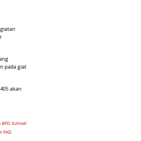
egiatan
r
yang
n pada giat
 405 akan
m BPD Sumsel
an PAD