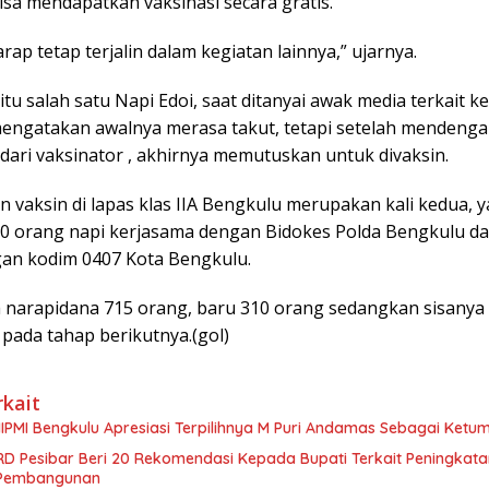
isa mendapatkan vaksinasi secara gratis.
rap tetap terjalin dalam kegiatan lainnya,” ujarnya.
tu salah satu Napi Edoi, saat ditanyai awak media terkait k
 mengatakan awalnya merasa takut, tetapi setelah mendenga
dari vaksinator , akhirnya memutuskan untuk divaksin.
 vaksin di lapas klas IIA Bengkulu merupakan kali kedua, 
0 orang napi kerjasama dengan Bidokes Polda Bengkulu da
an kodim 0407 Kota Bengkulu.
h narapidana 715 orang, baru 310 orang sedangkan sisanya
 pada tahap berikutnya.(gol)
rkait
IPMI Bengkulu Apresiasi Terpilihnya M Puri Andamas Sebagai Ketu
D Pesibar Beri 20 Rekomendasi Kepada Bupati Terkait Peningkat
 Pembangunan