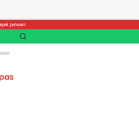
Keluarga YS Angkat Bicara: Kami Terpukul, Jangan Hakim
inasi
apas