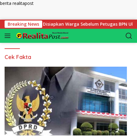
berita realitapost
Langsung ke konten
Mutlak yang Harus Disiapkan Warga Sebelum Petugas BPN Ukur 
Breaking News
Cek Fakta