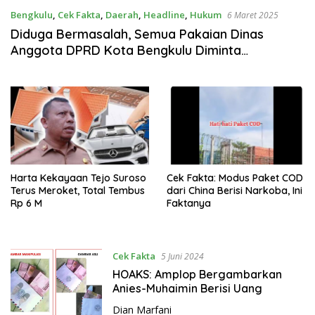
Bengkulu
,
Cek Fakta
,
Daerah
,
Headline
,
Hukum
6 Maret 2025
Diduga Bermasalah, Semua Pakaian Dinas
Anggota DPRD Kota Bengkulu Diminta
Kumpulkan Sekretariat
Harta Kekayaan Tejo Suroso
Cek Fakta: Modus Paket COD
Terus Meroket, Total Tembus
dari China Berisi Narkoba, Ini
Rp 6 M
Faktanya
Cek Fakta
5 Juni 2024
HOAKS: Amplop Bergambarkan
Anies-Muhaimin Berisi Uang
Dian Marfani