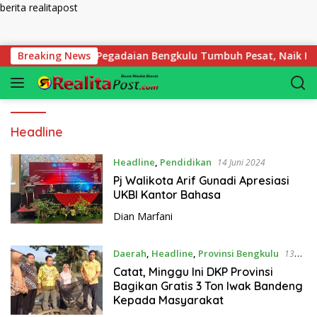
berita realitapost
Langsung ke konten
ring, Transaksi Pegadaian Bengkulu Tumbuh Pesat, Naik Hingga
Breaking News
Headline
Headline
,
Pendidikan
14 Juni 2024
Pj Walikota Arif Gunadi Apresiasi
UKBI Kantor Bahasa
Dian Marfani
Daerah
,
Headline
,
Provinsi Bengkulu
13
Juni 2024
Catat, Minggu Ini DKP Provinsi
Bagikan Gratis 3 Ton Iwak Bandeng
Kepada Masyarakat