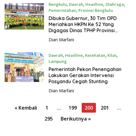
Bengkulu
,
Daerah
,
Headline
,
Olahraga
,
Pemerintahan
,
Provinsi Bengkulu
10 Juni 2024
Dibuka Gubernur, 30 Tim OPD
Meriahkan HKPN Ke 52 Yang
Digagas Dinas TPHP Provinsi
Bengkulu
Dian Marfani
Daerah
,
Headline
,
Kesehatan
,
Kilas
,
Lampung
10 Juni 2024
Pemerintah Pekon Penengahan
Lakukan Gerakan Intervensi
Posyandu Cegah Stunting
Dian Marfani
P
« Kembali
1
…
199
200
201
…
a
295
Berikutnya »
g
i