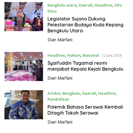
bengkulu utara
,
Daerah
,
Headline
,
Info
Desa
12 Juni 2024
Legislator Sujono Dukung
Pelestarian Budaya Kuda Kepang
Bengkulu Utara
Dian Marfani
Headline
,
Hukum
,
Nasional
12 Juni 2024
Syaifuddin Tagamal resmi
menjabat Kepala Kejati Bengkulu
Dian Marfani
Artikel
,
Bengkulu
,
Daerah
,
Headline
,
Pendidikan
11 Juni 2024
Polemik Bahasa Serawai Kembali
Ditagih Tokoh Serawai
Dian Marfani