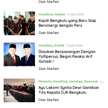
Dian Marfani
Headline
,
Hukum
13 Juni 2024
Kajati Bengkulu yang Baru Siap
Bersinergi dengan Pers
Dian Marfani
Headline
,
Politik
13 Juni 2024
Diisukan Berpasangan Dengan
Yulfiperius, Begini Reaksi Arif
Gunadi..!
Dian Marfani
Ekonomi
,
Headline
,
Investasi
,
Nasional
12
Juni 2024
Ayu Laksmi Syntia Dewi Gantikan
Tito Kepala OJK Bengkulu
Dian Marfani