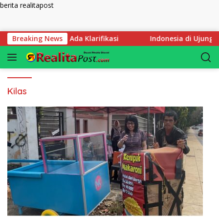
berita realitapost
Langsung ke konten
 Hakimi Sebelum Ada Klarifikasi
Breaking News
Indonesia di Ujung Ju
Kilas