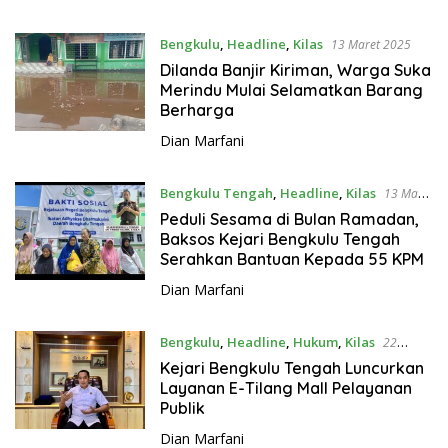
Bengkulu
,
Headline
,
Kilas
13 Maret 2025
Dilanda Banjir Kiriman, Warga Suka
Merindu Mulai Selamatkan Barang
Berharga
Dian Marfani
Bengkulu Tengah
,
Headline
,
Kilas
13 Maret
2025
Peduli Sesama di Bulan Ramadan,
Baksos Kejari Bengkulu Tengah
Serahkan Bantuan Kepada 55 KPM
Dian Marfani
Bengkulu
,
Headline
,
Hukum
,
Kilas
22
Februari 2025
Kejari Bengkulu Tengah Luncurkan
Layanan E-Tilang Mall Pelayanan
Publik
Dian Marfani