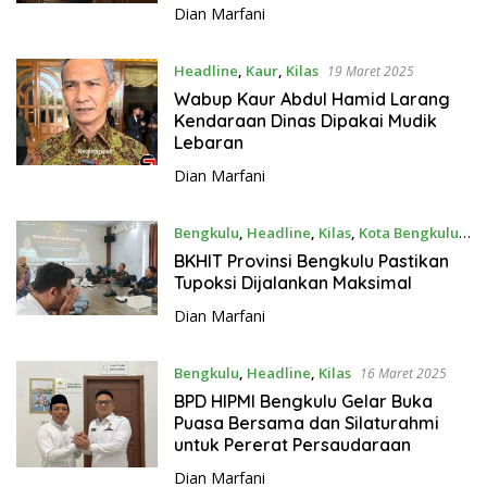
Hutan
Dian Marfani
Headline
,
Kaur
,
Kilas
19 Maret 2025
Wabup Kaur Abdul Hamid Larang
Kendaraan Dinas Dipakai Mudik
Lebaran
Dian Marfani
Bengkulu
,
Headline
,
Kilas
,
Kota Bengkulu
17 Maret 2025
BKHIT Provinsi Bengkulu Pastikan
Tupoksi Dijalankan Maksimal
Dian Marfani
Bengkulu
,
Headline
,
Kilas
16 Maret 2025
BPD HIPMI Bengkulu Gelar Buka
Puasa Bersama dan Silaturahmi
untuk Pererat Persaudaraan
Dian Marfani