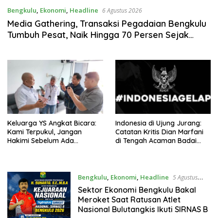
Bengkulu
,
Ekonomi
,
Headline
6 Agustus 2026
Media Gathering, Transaksi Pegadaian Bengkulu
Tumbuh Pesat, Naik Hingga 70 Persen Sejak
Januari
Keluarga YS Angkat Bicara:
Indonesia di Ujung Jurang:
Kami Terpukul, Jangan
Catatan Kritis Dian Marfani
Hakimi Sebelum Ada
di Tengah Acaman Badai
Klarifikasi
Ekonomi
Bengkulu
,
Ekonomi
,
Headline
5 Agustus
2026
Sektor Ekonomi Bengkulu Bakal
Meroket Saat Ratusan Atlet
Nasional Bulutangkis Ikuti SIRNAS B