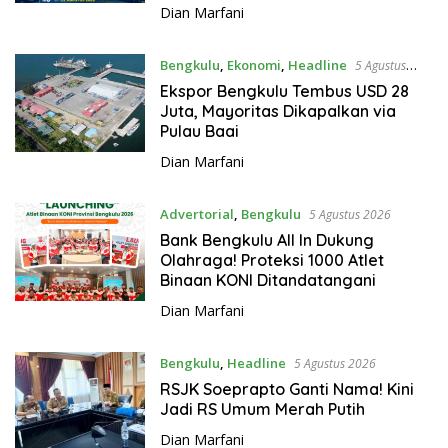
Dian Marfani
Bengkulu
,
Ekonomi
,
Headline
5 Agustus
2026
Ekspor Bengkulu Tembus USD 28
Juta, Mayoritas Dikapalkan via
Pulau Baai
Dian Marfani
Advertorial
,
Bengkulu
5 Agustus 2026
Bank Bengkulu All In Dukung
Olahraga! Proteksi 1000 Atlet
Binaan KONI Ditandatangani
Dian Marfani
Bengkulu
,
Headline
5 Agustus 2026
RSJK Soeprapto Ganti Nama! Kini
Jadi RS Umum Merah Putih
Dian Marfani