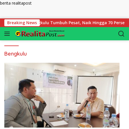
berita realitapost
Langsung ke konten
 Pegadaian Bengkulu Tumbuh Pesat, Naik Hingga 70 Persen Seja
Breaking News
Bengkulu