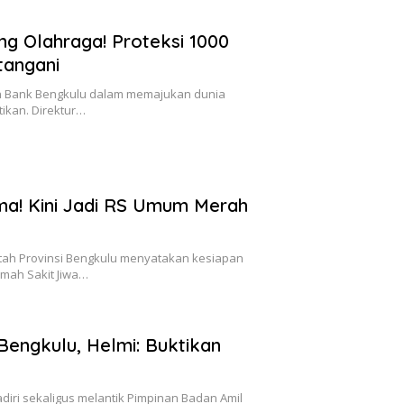
ng Olahraga! Proteksi 1000
tangani
 Bank Bengkulu dalam memajukan dunia
tikan. Direktur…
a! Kini Jadi RS Umum Merah
ah Provinsi Bengkulu menyatakan kesiapan
ah Sakit Jiwa…
engkulu, Helmi: Buktikan
iri sekaligus melantik Pimpinan Badan Amil