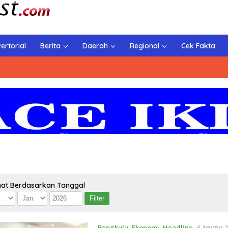
ertorial
Berita
Daerah
Regional
Cek Fakta
hat Berdasarkan Tanggal
Bengkulu
,
Ekonomi
,
Headline
6 Agustus 