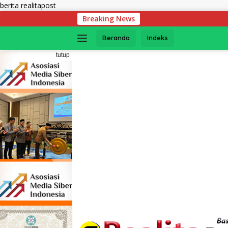
Langsung
berita realitapost
ke
Breaking News
Medi
konten
Beranda
Indeks
tutup