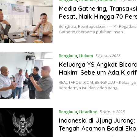
Media Gathering, Transak
Pesat, Naik Hingga 70 Per
Bengkulu, Realitapost.com — PT Pegadai
Gathering bersama puluhan insan…
Bengkulu
,
Hukum
5 Agustus 2026
Keluarga YS Angkat Bicara
Hakimi Sebelum Ada Klarif
REALITAPOST.COM, BENGKULU – Keluarga b
beredarnya isu dan video yang…
Bengkulu
,
Headline
5 Agustus 2026
Indonesia di Ujung Jurang: 
Tengah Acaman Badai Eko