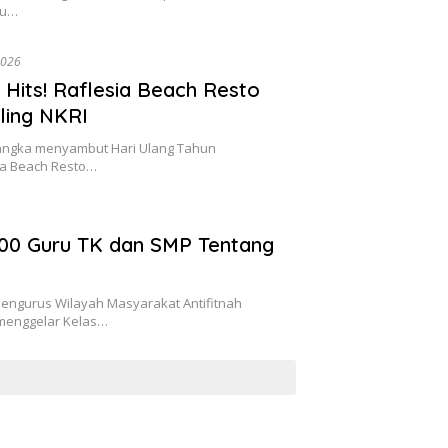
lu…
2026
g Hits! Raflesia Beach Resto
ling NKRI
ngka menyambut Hari Ulang Tahun
ia Beach Resto…
100 Guru TK dan SMP Tentang
ngurus Wilayah Masyarakat Antifitnah
 menggelar Kelas…