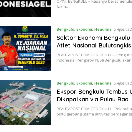
OPINI, BENGKULU – Rasanya berat menulis 
fakta…
Bengkulu
,
Ekonomi
,
Headline
5 Agustus 
Sektor Ekonomi Bengkulu
Atlet Nasional Bulutangkis
REALITAPOST.COM, BENGKULU — Pengurus 
Indonesia (Pengprov PBSI) Bengkulu aka
Bengkulu
,
Ekonomi
,
Headline
5 Agustus 
Ekspor Bengkulu Tembus U
Dikapalkan via Pulau Baai
REALITAPOST.COM, BENGKULU – Pelabuhan
pintu gerbang utama aktivitas perdagang