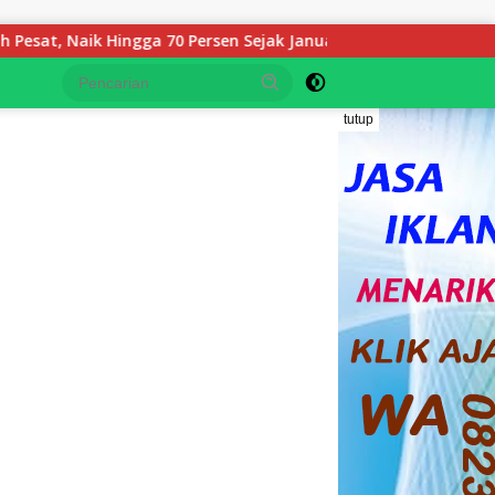
 Hingga 70 Persen Sejak Januari
Keluarga YS Angkat Bi
tutup