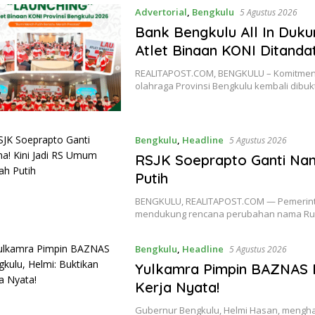
Advertorial
,
Bengkulu
5 Agustus 2026
Bank Bengkulu All In Duku
Atlet Binaan KONI Ditanda
REALITAPOST.COM, BENGKULU – Komitmen
olahraga Provinsi Bengkulu kembali dibuk
Bengkulu
,
Headline
5 Agustus 2026
RSJK Soeprapto Ganti Nam
Putih
BENGKULU, REALITAPOST.COM — Pemerint
mendukung rencana perubahan nama Rum
Bengkulu
,
Headline
5 Agustus 2026
Yulkamra Pimpin BAZNAS B
Kerja Nyata!
Gubernur Bengkulu, Helmi Hasan, menghad