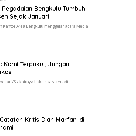
si Pegadaian Bengkulu Tumbuh
sen Sejak Januari
an Kantor Area Bengkulu menggelar acara Media
: Kami Terpukul, Jangan
ikasi
esar YS akhirnya buka suara terkait
Catatan Kritis Dian Marfani di
nomi