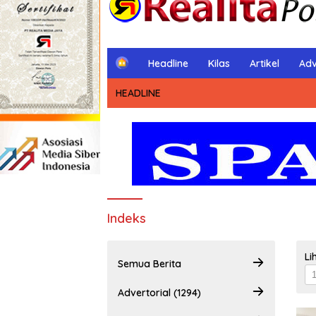
H
Headline
Kilas
Artikel
Adv
o
m
HEADLINE
e
Indeks
Li
Semua Berita
Advertorial (1294)