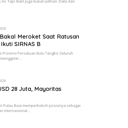
ini. Tapi diam juga bukan pilihan. Data dan
2026
 Bakal Meroket Saat Ratusan
 Ikuti SIRNAS B
Provinsi Persatuan Bulu Tangkis Seluruh
n menggelar…
2026
SD 28 Juta, Mayoritas
 Pulau Baai memperkokoh posisinya sebagai
an internasional…