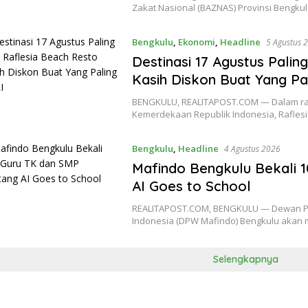
Zakat Nasional (BAZNAS) Provinsi Bengku
Bengkulu
,
Ekonomi
,
Headline
5 Agustus 
Destinasi 17 Agustus Palin
Kasih Diskon Buat Yang Pa
BENGKULU, REALITAPOST.COM — Dalam ra
Kemerdekaan Republik Indonesia, Rafles
Bengkulu
,
Headline
4 Agustus 2026
Mafindo Bengkulu Bekali 
AI Goes to School
REALITAPOST.COM, BENGKULU — Dewan Pe
Indonesia (DPW Mafindo) Bengkulu akan
Selengkapnya