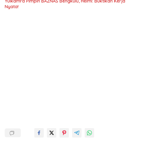
Yulkamra Pimpin BAZNAS Bengkulu, Helmi: Buktikan Kerja
Nyata!