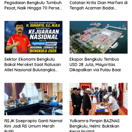
Pegadaian Bengkulu Tumbuh
Catatan Kritis Dian Marfani di
Pesat, Naik Hingga 70 Persen
Tengah Acaman Badai
Sejak Januari
Ekonomi
Sektor Ekonomi Bengkulu
Ekspor Bengkulu Tembus
Bakal Meroket Saat Ratusan
USD 28 Juta, Mayoritas
Atlet Nasional Bulutangkis
Dikapalkan via Pulau Baai
Ikuti SIRNAS B
RSJK Soeprapto Ganti Nama!
Yulkamra Pimpin BAZNAS
Kini Jadi RS Umum Merah
Bengkulu, Helmi: Buktikan
Putih
Kerja Nyata!