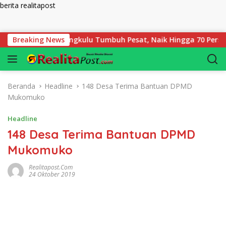
berita realitapost
Langsung ke konten
Pegadaian Bengkulu Tumbuh Pesat, Naik Hingga 70 Persen Sejak
Breaking News
Beranda
Headline
148 Desa Terima Bantuan DPMD
Mukomuko
Headline
148 Desa Terima Bantuan DPMD
Mukomuko
Realitapost.com
24 Oktober 2019