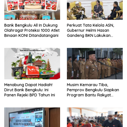
Bank Bengkulu All In Dukung
Perkuat Tata Kelola ASN,
Olahraga! Proteksi 1000 Atlet
Gubernur Helmi Hasan
Binaan KONI Ditandatangani
Gandeng BKN Lakukan
Evaluasi Kinerja Berkala
Menabung Dapat Hadiah!
Musim Kemarau Tiba,
Dirut Bank Bengkulu: Ini
Pemprov Bengkulu Siapkan
Panen Rejeki BPD Tahun Ini
Program Bantu Rakyat
“Distribusi Air Bersih”