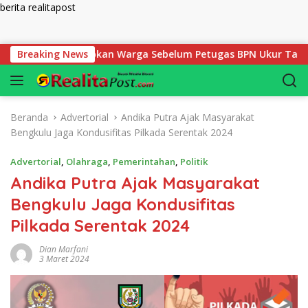
berita realitapost
Langsung ke konten
 Harus Disiapkan Warga Sebelum Petugas BPN Ukur Tanah
Breaking News
Beranda
Advertorial
Andika Putra Ajak Masyarakat
Bengkulu Jaga Kondusifitas Pilkada Serentak 2024
Advertorial
,
Olahraga
,
Pemerintahan
,
Politik
Andika Putra Ajak Masyarakat
Bengkulu Jaga Kondusifitas
Pilkada Serentak 2024
Dian Marfani
3 Maret 2024