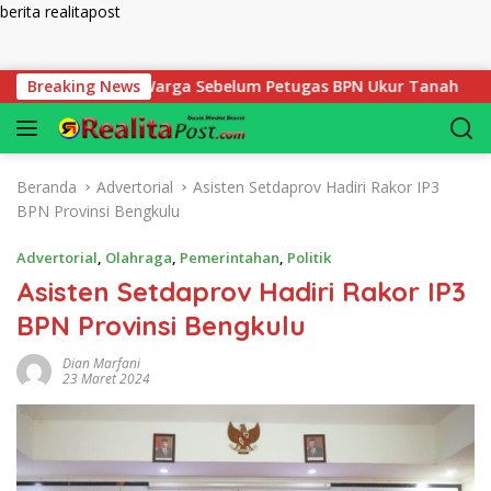
berita realitapost
Langsung ke konten
 Disiapkan Warga Sebelum Petugas BPN Ukur Tanah
Breaking News
Bela
Beranda
Advertorial
Asisten Setdaprov Hadiri Rakor IP3
BPN Provinsi Bengkulu
Advertorial
,
Olahraga
,
Pemerintahan
,
Politik
Asisten Setdaprov Hadiri Rakor IP3
BPN Provinsi Bengkulu
Dian Marfani
23 Maret 2024