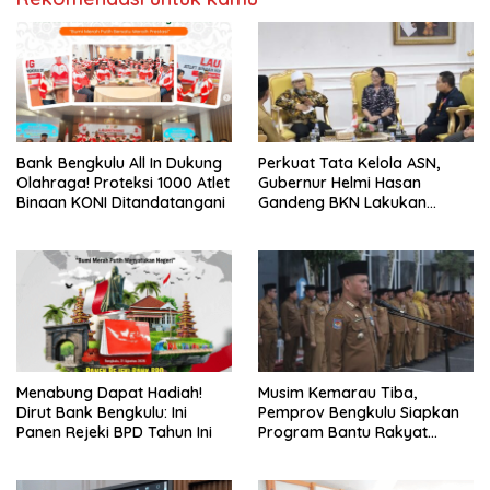
Bank Bengkulu All In Dukung
Perkuat Tata Kelola ASN,
Olahraga! Proteksi 1000 Atlet
Gubernur Helmi Hasan
Binaan KONI Ditandatangani
Gandeng BKN Lakukan
Evaluasi Kinerja Berkala
Menabung Dapat Hadiah!
Musim Kemarau Tiba,
Dirut Bank Bengkulu: Ini
Pemprov Bengkulu Siapkan
Panen Rejeki BPD Tahun Ini
Program Bantu Rakyat
“Distribusi Air Bersih”