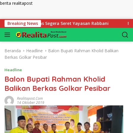
berita realitapost
Langsung ke konten
Desak Diknas Segera Seret Yayasan Rabbani
Breaking News
Makan Ena
Beranda
Headline
Balon Bupati Rahman Kholid Balikan
Berkas Golkar Pesibar
Headline
Balon Bupati Rahman Kholid
Balikan Berkas Golkar Pesibar
Realitapost.com
14 Oktober 2019