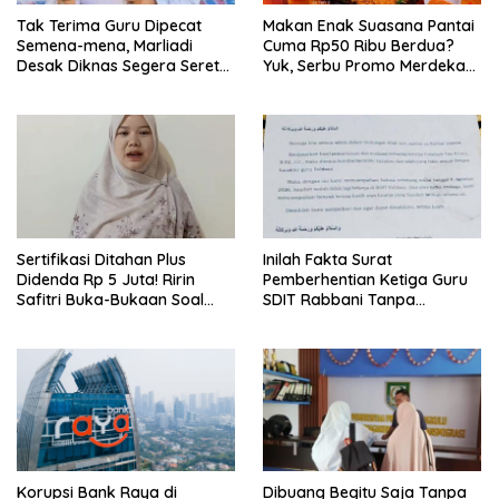
Tak Terima Guru Dipecat
Makan Enak Suasana Pantai
Semena-mena, Marliadi
Cuma Rp50 Ribu Berdua?
Desak Diknas Segera Seret
Yuk, Serbu Promo Merdeka
Yayasan Rabbani
di Raflesia Beach Resto!
Sertifikasi Ditahan Plus
Inilah Fakta Surat
Didenda Rp 5 Juta! Ririn
Pemberhentian Ketiga Guru
Safitri Buka-Bukaan Soal
SDIT Rabbani Tanpa
Kejamnya Sanksi Pemecatan
Pesangon dan BPJS
Sepihak di SDIT Rabbani
Ketenagakerjaan
Bengkulu
Korupsi Bank Raya di
Dibuang Begitu Saja Tanpa