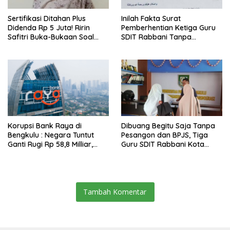
Sertifikasi Ditahan Plus
Inilah Fakta Surat
Didenda Rp 5 Juta! Ririn
Pemberhentian Ketiga Guru
Safitri Buka-Bukaan Soal
SDIT Rabbani Tanpa
Kejamnya Sanksi Pemecatan
Pesangon dan BPJS
Sepihak di SDIT Rabbani
Ketenagakerjaan
Bengkulu
Korupsi Bank Raya di
Dibuang Begitu Saja Tanpa
Bengkulu : Negara Tuntut
Pesangon dan BPJS, Tiga
Ganti Rugi Rp 58,8 Milliar,
Guru SDIT Rabbani Kota
Hukuman Pelaku Resmi
Bengkulu Resmi Laporkan
Diperberat!
Ketua Yayasan
Tambah Komentar