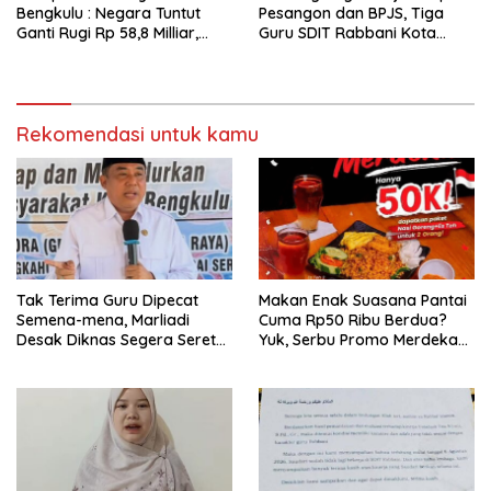
Bengkulu : Negara Tuntut
Pesangon dan BPJS, Tiga
Ganti Rugi Rp 58,8 Milliar,
Guru SDIT Rabbani Kota
Hukuman Pelaku Resmi
Bengkulu Resmi Laporkan
Diperberat!
Ketua Yayasan
Rekomendasi untuk kamu
Tak Terima Guru Dipecat
Makan Enak Suasana Pantai
Semena-mena, Marliadi
Cuma Rp50 Ribu Berdua?
Desak Diknas Segera Seret
Yuk, Serbu Promo Merdeka
Yayasan Rabbani
di Raflesia Beach Resto!