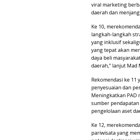
viral marketing berb
daerah dan menjangk
Ke 10, merekomenda
langkah-langkah st
yang inklusif sekali
yang tepat akan men
daya beli masyaraka
daerah,” lanjut Mad 
Rekomendasi ke 11 
penyesuaian dan pen
Meningkatkan PAD mel
sumber pendapatan ya
pengelolaan aset da
Ke 12, merekomenda
pariwisata yang mem