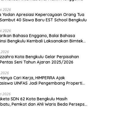
ni 2026
ia Yodan Apresiasi Kepercayaan Orang Tua
Sambut 40 Siswa Baru EST School Bengkulu
ni 2026
arikan Bahasa Enggano, Balai Bahasa
insi Bengkulu Kembali Laksanakan Bimtek
u Utama
i 2026
zzahra Kota Bengkulu Gelar Perpisahan
Pentas Seni Tahun Ajaran 2025/2026
i 2026
Hanya Cari Kerja, HIMPERRA Ajak
siswa UINFAS Jadi Pengembang Properti
dal
i 2026
keta SDN 62 Kota Bengkulu Masih
atu, Pemkot dan Ahli Waris Beda Persepsi
um