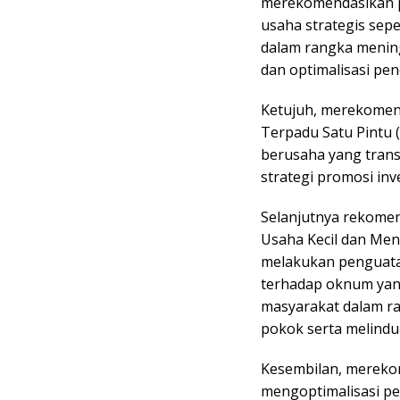
merekomendasikan p
usaha strategis sepe
dalam rangka menin
dan optimalisasi pe
Ketujuh, merekomen
Terpadu Satu Pintu
berusaha yang trans
strategi promosi inv
Selanjutnya rekome
Usaha Kecil dan Me
melakukan penguata
terhadap oknum yan
masyarakat dalam r
pokok serta melindu
Kesembilan, merekom
mengoptimalisasi pe