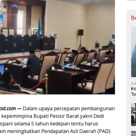
B
8 
Ko
Tu
Pe
apost.com —
Dalam upaya percepatan pembangunan
 kepemimpina Bupati Pesisir Barat yakni Dedi
opani selama 5 tahun kedepan tentu harus
alam meningkatkan Pendapatan Asli Daerah (PAD).