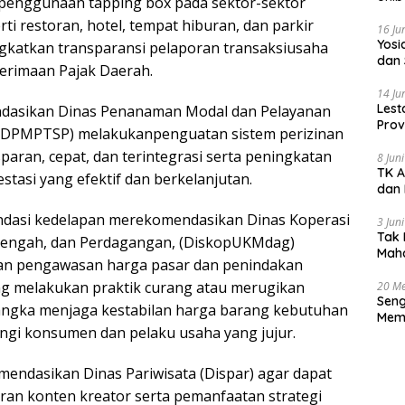
enggunaan tapping box pada sektor-sektor
rti restoran, hotel, tempat hiburan, dan parkir
16 Ju
‎Yos
gkatkan transparansi pelaporan transaksiusaha
dan 
nerimaan Pajak Daerah.
14 Ju
Lest
dasikan Dinas Penanaman Modal dan Pelayanan
Prov
 (DPMPTSP) melakukanpenguatan sistem perizinan
Gur
paran, cepat, dan terintegrasi serta peningkatan
8 Jun
TK A
estasi yang efektif dan berkelanjutan.
dan 
ndasi kedelapan merekomendasikan Dinas Koperasi
3 Jun
Tak 
nengah, dan Perdagangan, (DiskopUKMdag)
Maha
n pengawasan harga pasar dan penindakan
Han
g melakukan praktik curang atau merugikan
20 Me
Seng
angka menjaga kestabilan harga barang kebutuhan
Memb
ngi konsumen dan pelaku usaha yang jujur.
Huk
endasikan Dinas Pariwisata (Dispar) agar dapat
ran konten kreator serta pemanfaatan strategi