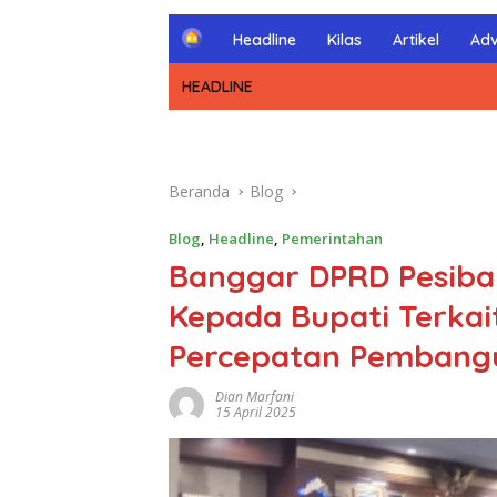
H
Headline
Kilas
Artikel
Adv
o
m
HEADLINE
e
Beranda
Blog
Blog
,
Headline
,
Pemerintahan
Banggar DPRD Pesiba
Kepada Bupati Terkai
Percepatan Pembang
Dian Marfani
15 April 2025