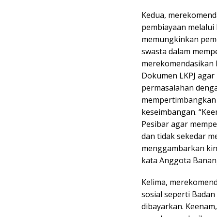
Kedua, merekomenda
pembiayaan melalui P
memungkinkan pemer
swasta dalam memper
merekomendasikan k
Dokumen LKPJ agar 
permasalahan denga
mempertimbangkan a
keseimbangan. “Ke
Pesibar agar mempe
dan tidak sekedar m
menggambarkan kin
kata Anggota Banan
Kelima, merekomend
sosial seperti Badan
dibayarkan. Keenam