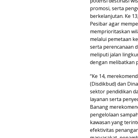
potensi destinasi wi
promosi, serta penge
berkelanjutan. Ke 
Pesibar agar memp
memprioritaskan wil
melalui pemetaan ke
serta perencanaan 
meliputi jalan lingku
dengan melibatkan p
“Ke 14, merekomend
(Disdikbud) dan Din
sektor pendidikan d
layanan serta penye
Banang merekomend
pengelolaan sampah 
kawasan yang terint
efektivitas penangan
masyarakat, penamb