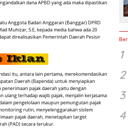
engandalkan dana APBD yang ada maka dipastikan
 satu Anggota Badan Anggaran (Banggar) DPRD
 Mad Muhizar, S.E, kepada media bahwa ada 20
apat direalisasikan Pemerintah Daerah Pesisir
Ber
1
2
asi itu, antara lain pertama, merekomendasikan
patan Daerah (Bapenda) untuk menyiapkan
n penerimaan pajak daerah yaitu dengan
3
 ulang terhadap wajib pajak, menjalin kerjasama
 dalam pengelolaan maupun pemungutan pajak
onitoring rutin, menyelenggarakan sistem
4
imaan pajak daerah, menetapkan target
rah (PAD) secara terukur.