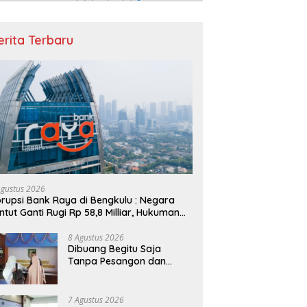
erita Terbaru
Agustus 2026
rupsi Bank Raya di Bengkulu : Negara
ntut Ganti Rugi Rp 58,8 Milliar, Hukuman
laku Resmi Diperberat!
8 Agustus 2026
Dibuang Begitu Saja
Tanpa Pesangon dan
BPJS, Tiga Guru SDIT
Rabbani Kota Bengkulu
Resmi Laporkan Ketua
7 Agustus 2026