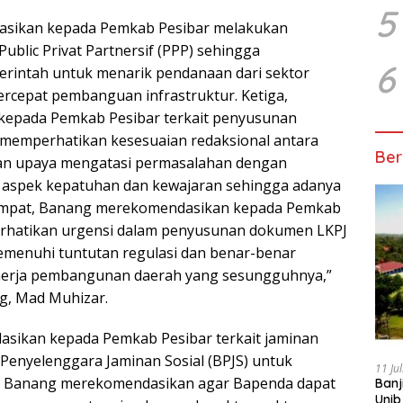
5
sikan kepada Pemkab Pesibar melakukan
ublic Privat Partnersif (PPP) sehingga
6
intah untuk menarik pendanaan dari sektor
cepat pembanguan infrastruktur. Ketiga,
epada Pemkab Pesibar terkait penyusunan
memperhatikan kesesuaian redaksional antara
Ber
n upaya mengatasi permasalahan dengan
spek kepatuhan dan kewajaran sehingga adanya
empat, Banang merekomendasikan kepada Pemkab
rhatikan urgensi dalam penyusunan dokumen LKPJ
emenuhi tuntutan regulasi dan benar-benar
erja pembangunan daerah yang sesungguhnya,”
g, Mad Muhizar.
asikan kepada Pemkab Pesibar terkait jaminan
 Penyelenggara Jaminan Sosial (BPJS) untuk
11 Ju
, Banang merekomendasikan agar Bapenda dapat
Banj
Unib