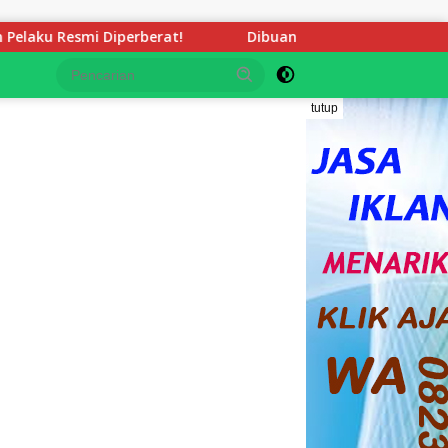
rat!
Dibuang Begitu Saja Tanpa Pesangon dan BPJS, Ti
tutup