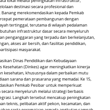
sata lokal melalui peningkatan infrastruktur,
lolaan destinasi secara profesional dan
13, Banang merekomendasikan kepada Pemkab
ercepat pemerataan pembangunan dengan
ayah tertinggal, terutama di wilayah pedalaman
butuhan infrastruktur dasar secara menyeluruh
dan penganggaran yang terpadu dan berkelanjutan,
ngan, akses air bersih, dan fasilitas pendidikan,
artisipasi masyarakat.
asikan Dinas Pendidikan dan Kebudayaan
as Kesehatan (Dinkes) agar meningkatkan kinerja
an kesehatan, khususnya dalam perbaikan mutu
diaan sarana dan prasarana yang memadai. Ke 15,
asikan Pemkab Pesibar untuk memperkuat
secara menyeluruh melalui strategi berbasis
egrasi. Langkah tersebut mencakup peningkatan
an teknis, pelibatan aktif pekon, kecamatan, dan
ahan serta peremajaan armada angkutan sampah,