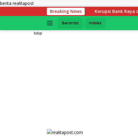
Langsung
berita realitapost
ke
Korupsi Bank Raya di Bengkulu : Negara Tu
Breaking News
konten
Beranda
Indeks
tutup