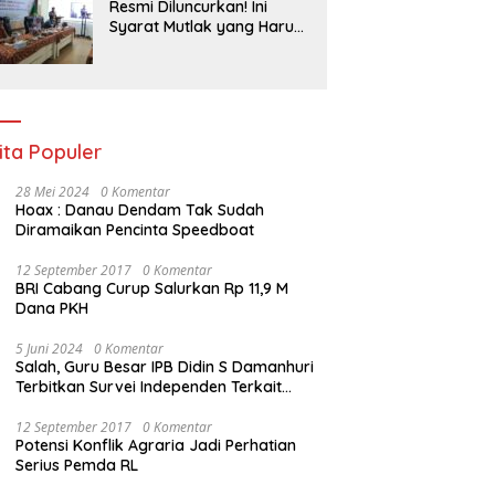
Yayasan
Resmi Diluncurkan! Ini
Syarat Mutlak yang Harus
Disiapkan Warga Sebelum
Petugas BPN Ukur Tanah
ita Populer
28 Mei 2024
0 Komentar
Hoax : Danau Dendam Tak Sudah
Diramaikan Pencinta Speedboat
12 September 2017
0 Komentar
BRI Cabang Curup Salurkan Rp 11,9 M
Dana PKH
5 Juni 2024
0 Komentar
Salah, Guru Besar IPB Didin S Damanhuri
Terbitkan Survei Independen Terkait
Pilpres 2024
12 September 2017
0 Komentar
Potensi Konflik Agraria Jadi Perhatian
Serius Pemda RL