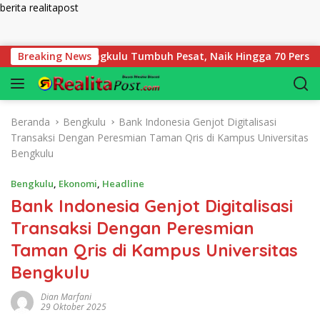
berita realitapost
Langsung ke konten
Pegadaian Bengkulu Tumbuh Pesat, Naik Hingga 70 Persen Sejak
Breaking News
Beranda
Bengkulu
Bank Indonesia Genjot Digitalisasi
Transaksi Dengan Peresmian Taman Qris di Kampus Universitas
Bengkulu
Bengkulu
,
Ekonomi
,
Headline
Bank Indonesia Genjot Digitalisasi
Transaksi Dengan Peresmian
Taman Qris di Kampus Universitas
Bengkulu
Dian Marfani
29 Oktober 2025