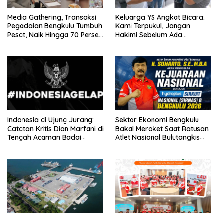
Media Gathering, Transaksi
Keluarga YS Angkat Bicara:
Pegadaian Bengkulu Tumbuh
Kami Terpukul, Jangan
Pesat, Naik Hingga 70 Persen
Hakimi Sebelum Ada
Sejak Januari
Klarifikasi
Indonesia di Ujung Jurang:
Sektor Ekonomi Bengkulu
Catatan Kritis Dian Marfani di
Bakal Meroket Saat Ratusan
Tengah Acaman Badai
Atlet Nasional Bulutangkis
Ekonomi
Ikuti SIRNAS B