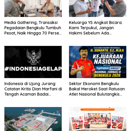
Media Gathering, Transaksi
Keluarga YS Angkat Bicara:
Pegadaian Bengkulu Tumbuh
Kami Terpukul, Jangan
Pesat, Naik Hingga 70 Persen
Hakimi Sebelum Ada
Sejak Januari
Klarifikasi
Indonesia di Ujung Jurang:
Sektor Ekonomi Bengkulu
Catatan Kritis Dian Marfani di
Bakal Meroket Saat Ratusan
Tengah Acaman Badai
Atlet Nasional Bulutangkis
Ekonomi
Ikuti SIRNAS B