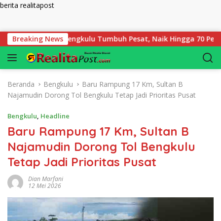
berita realitapost
Langsung ke konten
Pegadaian Bengkulu Tumbuh Pesat, Naik Hingga 70 Persen Sejak
Breaking News
Beranda
Bengkulu
Baru Rampung 17 Km, Sultan B
Najamudin Dorong Tol Bengkulu Tetap Jadi Prioritas Pusat
Bengkulu
,
Headline
Baru Rampung 17 Km, Sultan B
Najamudin Dorong Tol Bengkulu
Tetap Jadi Prioritas Pusat
Dian Marfani
12 Mei 2026