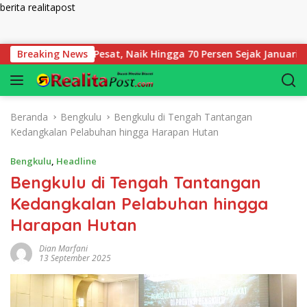
berita realitapost
Langsung ke konten
lu Tumbuh Pesat, Naik Hingga 70 Persen Sejak Januari
Breaking News
Beranda
Bengkulu
Bengkulu di Tengah Tantangan
Kedangkalan Pelabuhan hingga Harapan Hutan
Bengkulu
,
Headline
Bengkulu di Tengah Tantangan
Kedangkalan Pelabuhan hingga
Harapan Hutan
Dian Marfani
13 September 2025