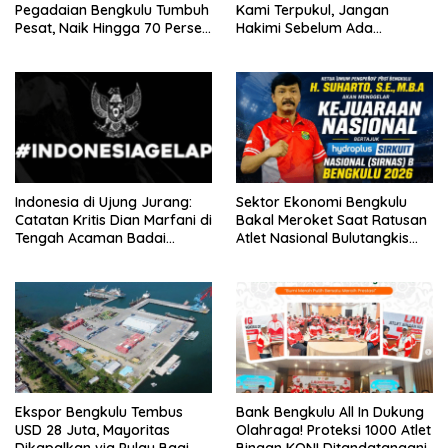
Pegadaian Bengkulu Tumbuh
Kami Terpukul, Jangan
Pesat, Naik Hingga 70 Persen
Hakimi Sebelum Ada
Sejak Januari
Klarifikasi
Indonesia di Ujung Jurang:
Sektor Ekonomi Bengkulu
Catatan Kritis Dian Marfani di
Bakal Meroket Saat Ratusan
Tengah Acaman Badai
Atlet Nasional Bulutangkis
Ekonomi
Ikuti SIRNAS B
Ekspor Bengkulu Tembus
Bank Bengkulu All In Dukung
USD 28 Juta, Mayoritas
Olahraga! Proteksi 1000 Atlet
Dikapalkan via Pulau Baai
Binaan KONI Ditandatangani