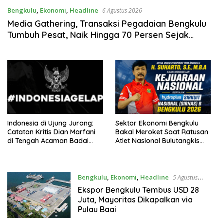
Bengkulu
,
Ekonomi
,
Headline
6 Agustus 2026
Media Gathering, Transaksi Pegadaian Bengkulu
Tumbuh Pesat, Naik Hingga 70 Persen Sejak
Januari
Indonesia di Ujung Jurang:
Sektor Ekonomi Bengkulu
Catatan Kritis Dian Marfani
Bakal Meroket Saat Ratusan
di Tengah Acaman Badai
Atlet Nasional Bulutangkis
Ekonomi
Ikuti SIRNAS B
Bengkulu
,
Ekonomi
,
Headline
5 Agustus
2026
Ekspor Bengkulu Tembus USD 28
Juta, Mayoritas Dikapalkan via
Pulau Baai