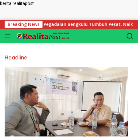
berita realitapost
Langsung ke konten
ring, Transaksi Pegadaian Bengkulu Tumbuh Pesat, Naik Hingga
Breaking News
Headline