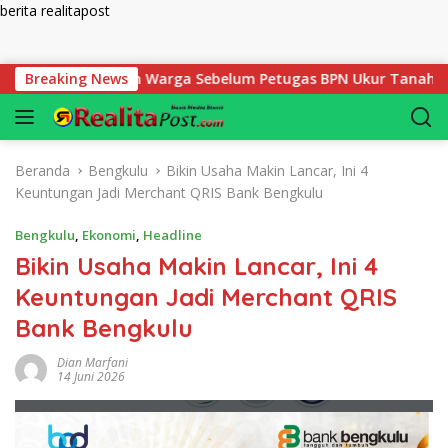
berita realitapost
Langsung ke konten
us Disiapkan Warga Sebelum Petugas BPN Ukur Tanah
Breaking News
B
Beranda
Bengkulu
Bikin Usaha Makin Lancar, Ini 4
Keuntungan Jadi Merchant QRIS Bank Bengkulu
Bengkulu
,
Ekonomi
,
Headline
Bikin Usaha Makin Lancar, Ini 4
Keuntungan Jadi Merchant QRIS
Bank Bengkulu
Dian Marfani
14 Juni 2026