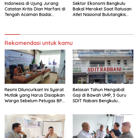
Indonesia di Ujung Jurang:
Sektor Ekonomi Bengkulu
Catatan Kritis Dian Marfani di
Bakal Meroket Saat Ratusan
Tengah Acaman Badai
Atlet Nasional Bulutangkis
Ekonomi
Ikuti SIRNAS B
Rekomendasi untuk kamu
Resmi Diluncurkan! Ini Syarat
Belasan Tahun Mengabdi
Mutlak yang Harus Disiapkan
Gaji di Bawah UMP, 3 Guru
Warga Sebelum Petugas BPN
SDIT Rabani Bengkulu
Ukur Tanah
Dipecat Tanpa Pesangon!