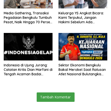
Media Gathering, Transaksi
Keluarga YS Angkat Bicara:
Pegadaian Bengkulu Tumbuh
Kami Terpukul, Jangan
Pesat, Naik Hingga 70 Persen
Hakimi Sebelum Ada
Sejak Januari
Klarifikasi
Indonesia di Ujung Jurang:
Sektor Ekonomi Bengkulu
Catatan Kritis Dian Marfani di
Bakal Meroket Saat Ratusan
Tengah Acaman Badai
Atlet Nasional Bulutangkis
Ekonomi
Ikuti SIRNAS B
Tambah Komentar