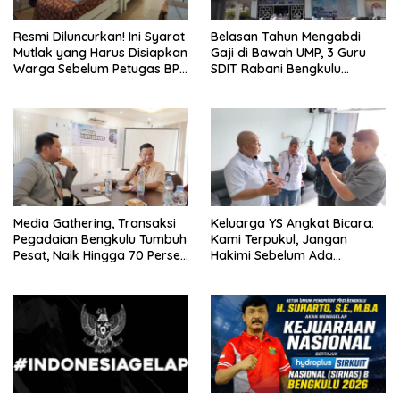
Resmi Diluncurkan! Ini Syarat
Belasan Tahun Mengabdi
Mutlak yang Harus Disiapkan
Gaji di Bawah UMP, 3 Guru
Warga Sebelum Petugas BPN
SDIT Rabani Bengkulu
Ukur Tanah
Dipecat Tanpa Pesangon!
Media Gathering, Transaksi
Keluarga YS Angkat Bicara:
Pegadaian Bengkulu Tumbuh
Kami Terpukul, Jangan
Pesat, Naik Hingga 70 Persen
Hakimi Sebelum Ada
Sejak Januari
Klarifikasi