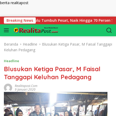
berita realitapost
Langsung ke konten
daian Bengkulu Tumbuh Pesat, Naik Hingga 70 Persen Sejak Jan
Breaking News
Beranda
Headline
Blusukan Ketiga Pasar, M Faisal Tanggapi
Keluhan Pedagang
Headline
Blusukan Ketiga Pasar, M Faisal
Tanggapi Keluhan Pedagang
Realitapost.com
9 Januari 2020