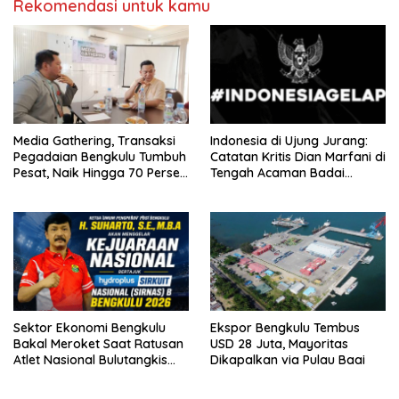
Rekomendasi untuk kamu
Media Gathering, Transaksi
Indonesia di Ujung Jurang:
Pegadaian Bengkulu Tumbuh
Catatan Kritis Dian Marfani di
Pesat, Naik Hingga 70 Persen
Tengah Acaman Badai
Sejak Januari
Ekonomi
Sektor Ekonomi Bengkulu
Ekspor Bengkulu Tembus
Bakal Meroket Saat Ratusan
USD 28 Juta, Mayoritas
Atlet Nasional Bulutangkis
Dikapalkan via Pulau Baai
Ikuti SIRNAS B