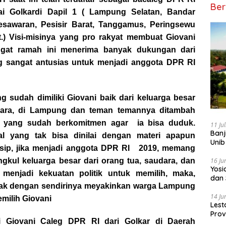
Ber
ai Golkardi Dapil 1 ( Lampung Selatan, Bandar
sawaran, Pesisir Barat, Tanggamus, Peringsewu
) Visi-misinya yang pro rakyat membuat Giovani
gat ramah ini menerima banyak dukungan dari
 sangat antusias untuk menjadi anggota DPR RI
g sudah dimiliki Giovani baik dari keluarga besar
dara, di Lampung dan teman temannya ditambah
 yang sudah berkomitmen agar ia bisa duduk.
11 Ju
Banj
al yang tak bisa dinilai dengan materi apapun
Unib
insip, jika menjadi anggota DPR RI 2019, memang
kul keluarga besar dari orang tua, saudara, dan
16 Ju
‎Yos
menjadi kekuatan politik untuk memilih, maka,
dan 
ak dengan sendirinya meyakinkan warga Lampung
14 Ju
milih Giovani
Lest
Prov
si Giovani Caleg DPR RI dari Golkar di Daerah
Gur