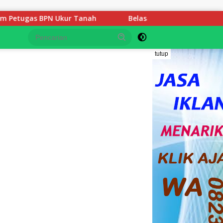
 Tanah
Belasan Tahun Mengabdi Gaji di Bawah UMP, 3 G
tutup