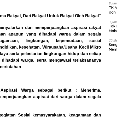
8 Jun
TK A
dan 
sama Rakyat, Dari Rakyat Untuk Rakyat Oleh Rakyat“
3 Jun
Tak 
menyalurkan dan memperjuangkan aspirasi rakyat
Maha
ahan apapun yang dihadapi warga dalam segala
Han
20 Me
gamaan, lingkungan, kepemudaan, sosial
Seng
ndidikan, kesehatan, Wirausaha/Usaha Kecil Mikro
Memb
aya serta pelestarian lingkungan hidup dan setiap
Huk
dihadapi warga, serta mengawasi terlaksananya
merintahan.
Aspirasi Warga sebagai berikut : Menerima,
mperjuangkan aspirasi dari warga dalam segala
 kegiatan Sosial kemasyarakatan, keagamaan dan