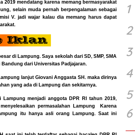
da 2019 mendatang karena memang bermasyarakat
1
ung, selain muda pernah berpengalaman sebagai
omisi V. jadi wajar kalau dia memang harus dapat
arakat.
2
3
n besar di Lampung. Saya sekolah dari SD, SMP, SMA
 Bandung dari Universitas Padjajaran.
4
Lampung lanjut Giovani Anggasta SH. maka dirinya
ahan yang ada di Lampung dan sekitarnya.
5
li Lampung menjadi anggota DPR RI tahun 2019,
menyelesaikan permasalahan Lampung Karena
6
ampung itu hanya asli orang Lampung. Saat ini
 saat ini telah terdaftar sebagai bacaleg DPR RI