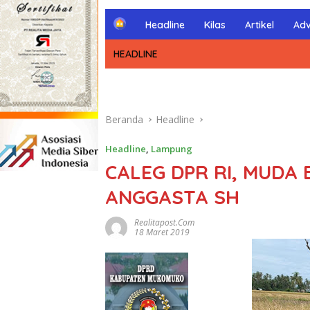
H
Headline
Kilas
Artikel
Adv
o
m
HEADLINE
e
Beranda
Headline
Headline
,
Lampung
CALEG DPR RI, MUDA
ANGGASTA SH
Realitapost.com
18 Maret 2019