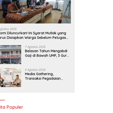
Agustus 2026
smi Diluncurkan! Ini Syarat Mutlak yang
rus Disiapkan Warga Sebelum Petugas
N Ukur Tanah
7 Agustus 2026
Belasan Tahun Mengabdi
Gaji di Bawah UMP, 3 Guru
SDIT Rabani Bengkulu
Dipecat Tanpa Pesangon!
6 Agustus 2026
Media Gathering,
Transaksi Pegadaian
Bengkulu Tumbuh Pesat,
Naik Hingga 70 Persen
Sejak Januari
ita Populer