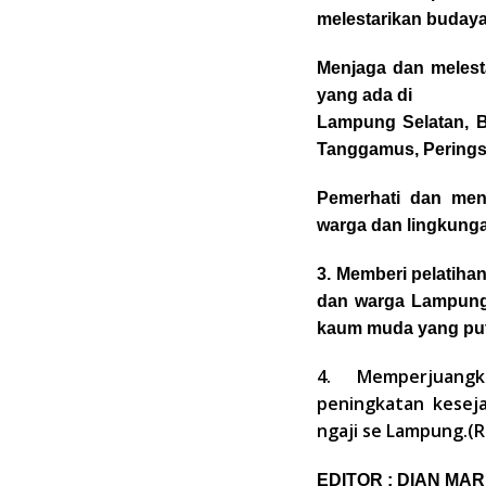
melestarikan budaya 
Menjaga dan melest
yang ada di
Lampung Selatan, B
Tanggamus, Pering
Pemerhati dan menc
warga dan lingkung
3. Memberi pelatih
dan warga Lampung
kaum muda yang put
4. Memperjuang
peningkatan kesej
ngaji se Lampung.(
EDITOR : DIAN MAR