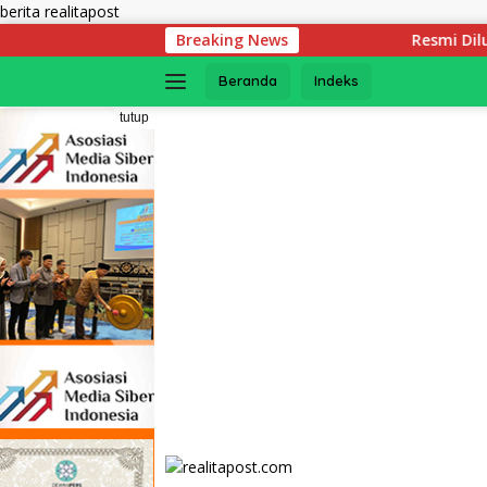
Langsung
berita realitapost
ke
Breaking News
Resmi Diluncurkan! Ini Syarat
konten
Beranda
Indeks
tutup