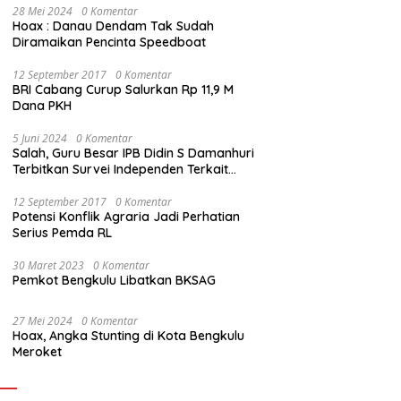
28 Mei 2024
0 Komentar
Hoax : Danau Dendam Tak Sudah
Diramaikan Pencinta Speedboat
12 September 2017
0 Komentar
BRI Cabang Curup Salurkan Rp 11,9 M
Dana PKH
5 Juni 2024
0 Komentar
Salah, Guru Besar IPB Didin S Damanhuri
Terbitkan Survei Independen Terkait
Pilpres 2024
12 September 2017
0 Komentar
Potensi Konflik Agraria Jadi Perhatian
Serius Pemda RL
30 Maret 2023
0 Komentar
Pemkot Bengkulu Libatkan BKSAG
27 Mei 2024
0 Komentar
Hoax, Angka Stunting di Kota Bengkulu
Meroket