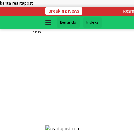
Langsung
berita realitapost
ke
Breaking News
Resmi Diluncurkan! Ini S
konten
Beranda
Indeks
tutup