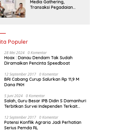
Media Gathering,
Transaksi Pegadaian
Bengkulu Tumbuh Pesat,
Naik Hingga 70 Persen
Sejak Januari
ita Populer
28 Mei 2024
0 Komentar
Hoax : Danau Dendam Tak Sudah
Diramaikan Pencinta Speedboat
12 September 2017
0 Komentar
BRI Cabang Curup Salurkan Rp 11,9 M
Dana PKH
5 Juni 2024
0 Komentar
Salah, Guru Besar IPB Didin S Damanhuri
Terbitkan Survei Independen Terkait
Pilpres 2024
12 September 2017
0 Komentar
Potensi Konflik Agraria Jadi Perhatian
Serius Pemda RL