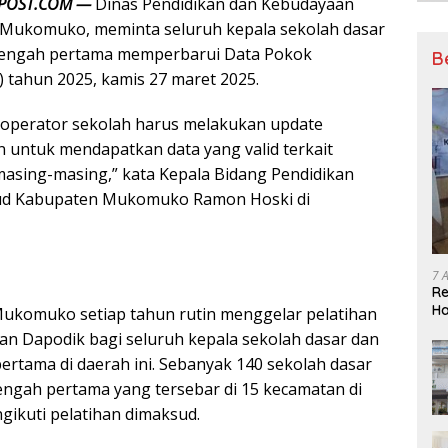
POST.COM —
Dinas Pendidikan dan Kebudayaan
 Mukomuko, meminta seluruh kepala sekolah dasar
engah pertama memperbarui Data Pokok
B
) tahun 2025, kamis 27 maret 2025.
 operator sekolah harus melakukan update
n untuk mendapatkan data yang valid terkait
masing-masing,” kata Kepala Bidang Pendidikan
ud Kabupaten Mukomuko Ramon Hoski di
7 
Re
Ha
ukomuko setiap tahun rutin menggelar pelatihan
BP
ian Dapodik bagi seluruh kepala sekolah dasar dan
rtama di daerah ini. Sebanyak 140 sekolah dasar
ngah pertama yang tersebar di 15 kecamatan di
gikuti pelatihan dimaksud.