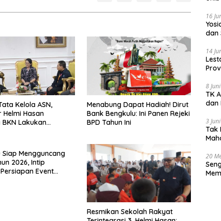
16 Ju
‎Yos
dan 
14 Ju
Lest
Prov
Gur
8 Jun
TK A
dan 
Tata Kelola ASN,
Menabung Dapat Hadiah! Dirut
 Helmi Hasan
Bank Bengkulu: Ini Panen Rejeki
3 Jun
 BKN Lakukan
BPD Tahun Ini
Tak 
 Kinerja Berkala
Maha
Han
u Siap Mengguncang
20 Me
un 2026, Intip
Seng
Persiapan Event
Memb
Merah Putih!
Huk
Resmikan Sekolah Rakyat
Terintegrasi 3, Helmi Hasan: