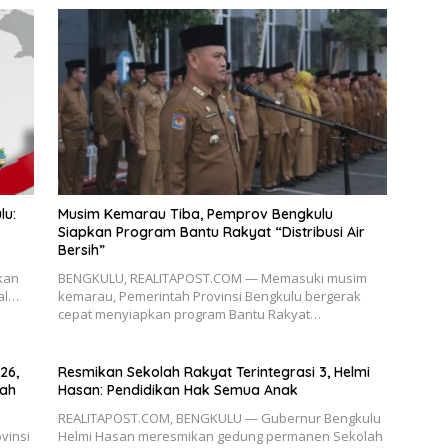
lu:
Musim Kemarau Tiba, Pemprov Bengkulu
Siapkan Program Bantu Rakyat “Distribusi Air
Bersih”
kan
BENGKULU, REALITAPOST.COM — Memasuki musim
al…
kemarau, Pemerintah Provinsi Bengkulu bergerak
cepat menyiapkan program Bantu Rakyat…
26,
Resmikan Sekolah Rakyat Terintegrasi 3, Helmi
rah
Hasan: Pendidikan Hak Semua Anak
REALITAPOST.COM, BENGKULU — Gubernur Bengkulu
vinsi
Helmi Hasan meresmikan gedung permanen Sekolah