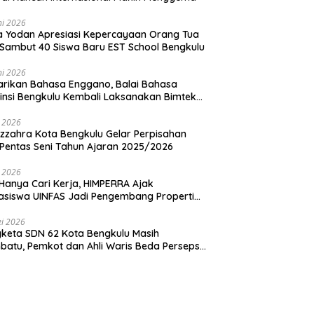
ni 2026
ia Yodan Apresiasi Kepercayaan Orang Tua
Sambut 40 Siswa Baru EST School Bengkulu
ni 2026
arikan Bahasa Enggano, Balai Bahasa
insi Bengkulu Kembali Laksanakan Bimtek
u Utama
i 2026
zzahra Kota Bengkulu Gelar Perpisahan
Pentas Seni Tahun Ajaran 2025/2026
i 2026
Hanya Cari Kerja, HIMPERRA Ajak
siswa UINFAS Jadi Pengembang Properti
dal
i 2026
keta SDN 62 Kota Bengkulu Masih
atu, Pemkot dan Ahli Waris Beda Persepsi
um