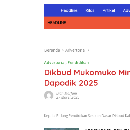
H
Headline
Kilas
Artikel
Adv
o
m
HEADLINE
e
Beranda
Advertorial
Advertorial
,
Pendidikan
Dikbud Mukomuko Min
Dapodik 2025
Dian Marfani
27 Maret 2025
Kepala Bidang Pendidikan Sekolah Dasar Dikbud 