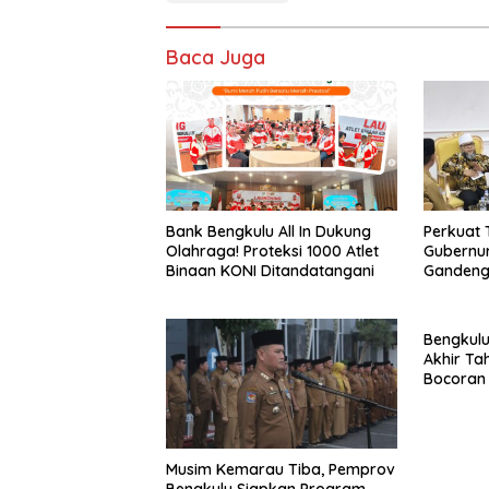
Baca Juga
Bank Bengkulu All In Dukung
Perkuat 
Olahraga! Proteksi 1000 Atlet
Gubernur
Binaan KONI Ditandatangani
Gandeng
Evaluasi
Bengkul
Akhir Tah
Bocoran 
Semarak 
Musim Kemarau Tiba, Pemprov
Bengkulu Siapkan Program