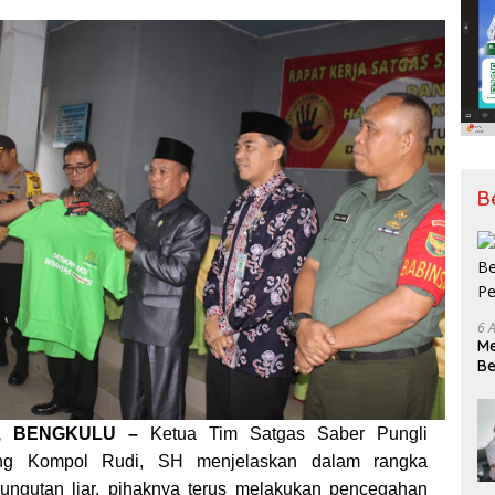
B
6 
Me
Be
Pe
M, BENGKULU –
Ketua Tim Satgas Saber Pungli
ng Kompol Rudi, SH menjelaskan dalam rangka
ungutan liar, pihaknya terus melakukan pencegahan