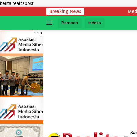
Langsung
berita realitapost
ke
Breaking News
Media Gathering, Transa
konten
Beranda
Indeks
tutup