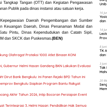
si Tangkap Tangan (OTT) dan Kegiatan Pengawasan
Unib
nan Publik pada dinas instansi atau satuan kerja.
16 Ju
‎Yos
n Kepegawaian Daerah Pengembangan dan Sumber
dan 
an Keuangan Daerah, Dinas Penanaman Modal dan
14 Ju
Satu Pintu, Dinas Kependudukan dan Catatn Sipil,
Lest
Prov
SIM dan SKCK dan Puskesmas.
(BEN)
Gur
8 Jun
TK A
ukung Olahraga! Proteksi 1000 Atlet Binaan KONI
dan 
3 Jun
SN, Gubernur Helmi Hasan Gandeng BKN Lakukan Evaluasi
Tak 
Maha
Han
 Dirut Bank Bengkulu: Ini Panen Rejeki BPD Tahun Ini
20 Me
Pemprov Bengkulu Siapkan Program Bantu Rakyat
Seng
Memb
Huk
cang Akhir Tahun 2026, Intip Bocoran Persiapan Event
at Terintegrasi 3, Helmi Hasan: Pendidikan Hak Semua