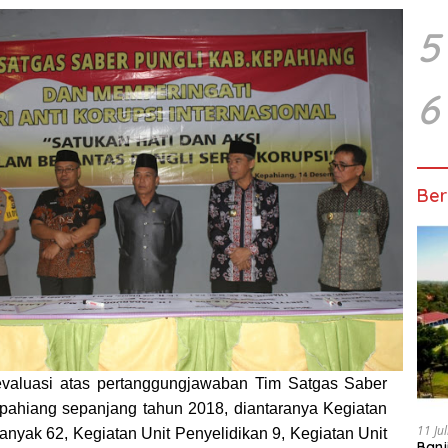
5
6
Ber
 evaluasi atas pertanggungjawaban Tim Satgas Saber
pahiang sepanjang tahun 2018, diantaranya Kegiatan
11 Ju
nyak 62, Kegiatan Unit Penyelidikan 9, Kegiatan Unit
Banj