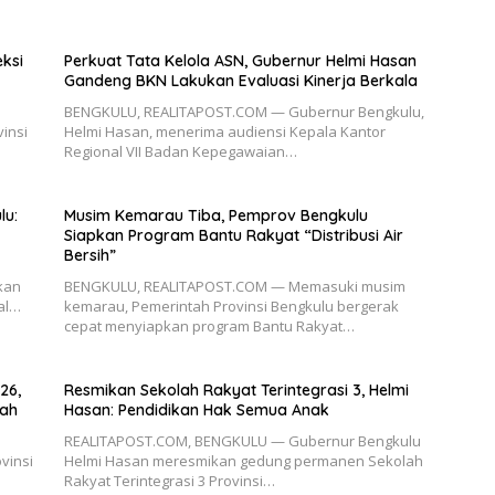
eksi
Perkuat Tata Kelola ASN, Gubernur Helmi Hasan
Gandeng BKN Lakukan Evaluasi Kinerja Berkala
BENGKULU, REALITAPOST.COM — Gubernur Bengkulu,
insi
Helmi Hasan, menerima audiensi Kepala Kantor
Regional VII Badan Kepegawaian…
lu:
Musim Kemarau Tiba, Pemprov Bengkulu
Siapkan Program Bantu Rakyat “Distribusi Air
Bersih”
kan
BENGKULU, REALITAPOST.COM — Memasuki musim
al…
kemarau, Pemerintah Provinsi Bengkulu bergerak
cepat menyiapkan program Bantu Rakyat…
26,
Resmikan Sekolah Rakyat Terintegrasi 3, Helmi
rah
Hasan: Pendidikan Hak Semua Anak
REALITAPOST.COM, BENGKULU — Gubernur Bengkulu
vinsi
Helmi Hasan meresmikan gedung permanen Sekolah
Rakyat Terintegrasi 3 Provinsi…