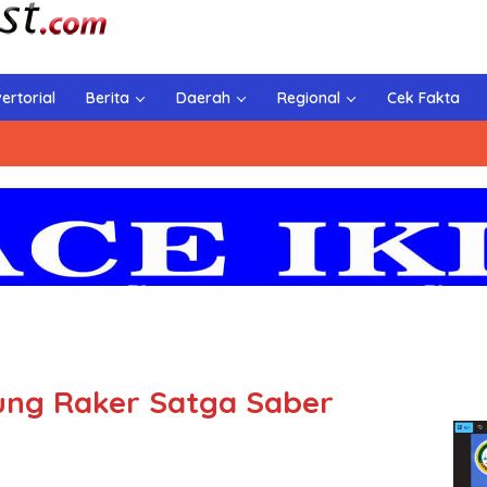
ertorial
Berita
Daerah
Regional
Cek Fakta
ng Raker Satga Saber