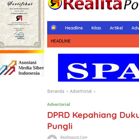
H
Headline
Kilas
Artikel
Adv
o
m
HEADLINE
e
Beranda
Advertorial
Advertorial
DPRD Kepahiang Duku
Pungli
Realitapost.com