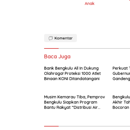
Anak
Komentar
Baca Juga
Bank Bengkulu All In Dukung
Perkuat 
Olahraga! Proteksi 1000 Atlet
Gubernur
Binaan KONI Ditandatangani
Gandeng
Evaluasi
Musim Kemarau Tiba, Pemprov
Bengkul
Bengkulu Siapkan Program
Akhir Tah
Bantu Rakyat “Distribusi Air
Bocoran 
Bersih”
Semarak 