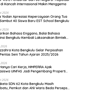
 di Kancah Internasional Makin Menggema
ni 2026
ia Yodan Apresiasi Kepercayaan Orang Tua
Sambut 40 Siswa Baru EST School Bengkulu
ni 2026
arikan Bahasa Enggano, Balai Bahasa
insi Bengkulu Kembali Laksanakan Bimtek
u Utama
i 2026
zzahra Kota Bengkulu Gelar Perpisahan
Pentas Seni Tahun Ajaran 2025/2026
i 2026
Hanya Cari Kerja, HIMPERRA Ajak
siswa UINFAS Jadi Pengembang Properti
dal
i 2026
keta SDN 62 Kota Bengkulu Masih
atu, Pemkot dan Ahli Waris Beda Persepsi
um