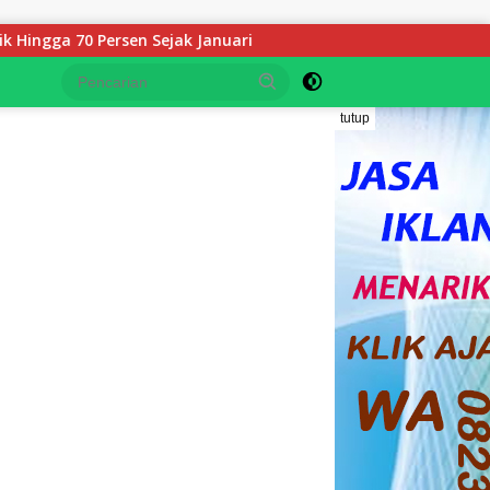
ejak Januari
Keluarga YS Angkat Bicara: Kami Terpukul,
tutup