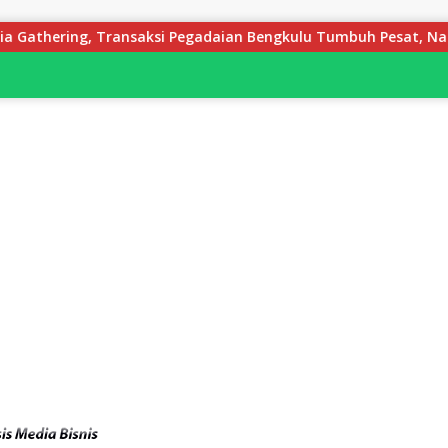
ksi Pegadaian Bengkulu Tumbuh Pesat, Naik Hingga 70 Persen S