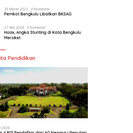
30 Maret 2023
0 Komentar
Pemkot Bengkulu Libatkan BKSAG
27 Mei 2024
0 Komentar
Hoax, Angka Stunting di Kota Bengkulu
Meroket
ita Pendidikan
li 2026
ir 4.813 Pendaftar dari 60 Negara ! Reputasi