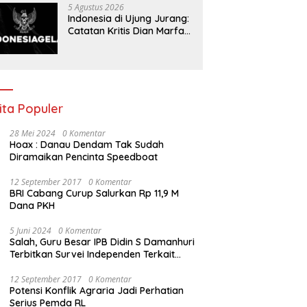
5 Agustus 2026
Indonesia di Ujung Jurang:
Catatan Kritis Dian Marfani
di Tengah Acaman Badai
Ekonomi
ita Populer
28 Mei 2024
0 Komentar
Hoax : Danau Dendam Tak Sudah
Diramaikan Pencinta Speedboat
12 September 2017
0 Komentar
BRI Cabang Curup Salurkan Rp 11,9 M
Dana PKH
5 Juni 2024
0 Komentar
Salah, Guru Besar IPB Didin S Damanhuri
Terbitkan Survei Independen Terkait
Pilpres 2024
12 September 2017
0 Komentar
Potensi Konflik Agraria Jadi Perhatian
Serius Pemda RL