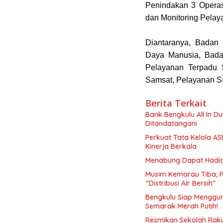
Penindakan 3 Opera
dan Monitoring Pelaya
Diantaranya, Bada
Daya Manusia, Bad
Pelayanan Terpadu 
Samsat, Pelayanan 
Berita Terkait
Bank Bengkulu All In D
Ditandatangani
Perkuat Tata Kelola A
Kinerja Berkala
Menabung Dapat Hadiah!
Musim Kemarau Tiba, 
“Distribusi Air Bersih”
Bengkulu Siap Menggun
Semarak Merah Putih!
Resmikan Sekolah Raky