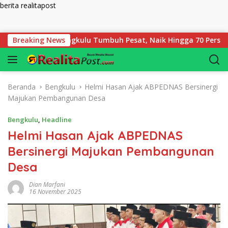
berita realitapost
Langsung ke konten
egadaian Bengkulu Tumbuh Pesat, Naik Hingga 70 Persen Sejak 
Breaking News
Beranda
Bengkulu
Helmi Hasan Ajak ABPEDNAS Bersinergi
Majukan Pembangunan Desa
Bengkulu
,
Headline
Helmi Hasan Ajak ABPEDNAS
Bersinergi Majukan Pembangunan
Desa
Dian Marfani
16 November 2025