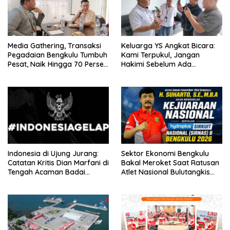
Media Gathering, Transaksi
Keluarga YS Angkat Bicara:
Pegadaian Bengkulu Tumbuh
Kami Terpukul, Jangan
Pesat, Naik Hingga 70 Persen
Hakimi Sebelum Ada
Sejak Januari
Klarifikasi
Indonesia di Ujung Jurang:
Sektor Ekonomi Bengkulu
Catatan Kritis Dian Marfani di
Bakal Meroket Saat Ratusan
Tengah Acaman Badai
Atlet Nasional Bulutangkis
Ekonomi
Ikuti SIRNAS B