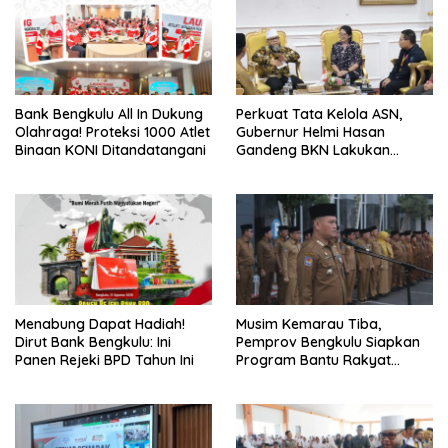
Bank Bengkulu All In Dukung
Perkuat Tata Kelola ASN,
Olahraga! Proteksi 1000 Atlet
Gubernur Helmi Hasan
Binaan KONI Ditandatangani
Gandeng BKN Lakukan
Evaluasi Kinerja Berkala
Menabung Dapat Hadiah!
Musim Kemarau Tiba,
Dirut Bank Bengkulu: Ini
Pemprov Bengkulu Siapkan
Panen Rejeki BPD Tahun Ini
Program Bantu Rakyat
“Distribusi Air Bersih”