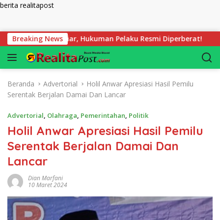
berita realitapost
Langsung ke konten
 58,8 Milliar, Hukuman Pelaku Resmi Diperberat!
Breaking News
Dibuan
Beranda
Advertorial
Holil Anwar Apresiasi Hasil Pemilu
Serentak Berjalan Damai Dan Lancar
Advertorial
,
Olahraga
,
Pemerintahan
,
Politik
Holil Anwar Apresiasi Hasil Pemilu
Serentak Berjalan Damai Dan
Lancar
Dian Marfani
10 Maret 2024