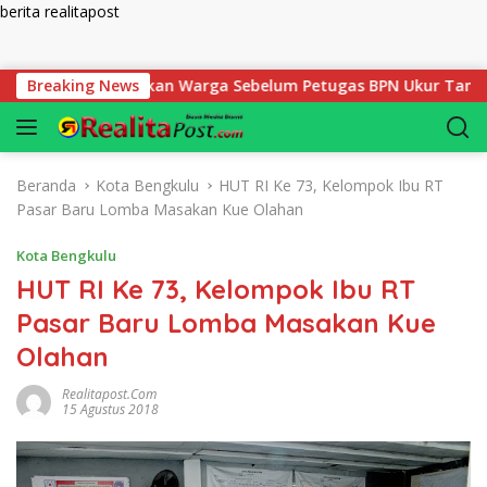
berita realitapost
Langsung ke konten
s Disiapkan Warga Sebelum Petugas BPN Ukur Tanah
Breaking News
Bel
Beranda
Kota Bengkulu
HUT RI Ke 73, Kelompok Ibu RT
Pasar Baru Lomba Masakan Kue Olahan
Kota Bengkulu
HUT RI Ke 73, Kelompok Ibu RT
Pasar Baru Lomba Masakan Kue
Olahan
Realitapost.com
15 Agustus 2018