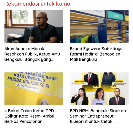
Rekomendasi untuk kamu
Akun Anonim Marak
Brand Eyewear Saturdays
Resahkan Publik, Ketua AMJ
Resmi Hadir di Bencoolen
Bengkulu: Banyak yang
Mall Bengkulu
Pegang Jurnalis, Jangan
“Bye Order” Tebar
Kebencian
4 Bakal Calon Ketua DPD
BPD HIPMI Bengkulu Siapkan
Golkar Kota Resmi Ambil
Seminar Entrepreneur
Berkas Pencalonan
Blueprint untuk Cetak
Pengusaha Muda Tangguh