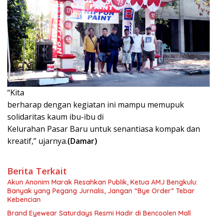
“Kita
berharap dengan kegiatan ini mampu memupuk
solidaritas kaum ibu-ibu di
Kelurahan Pasar Baru untuk senantiasa kompak dan
kreatif,” ujarnya.
(Damar)
Berita Terkait
Akun Anonim Marak Resahkan Publik, Ketua AMJ Bengkulu:
Banyak yang Pegang Jurnalis, Jangan “Bye Order” Tebar
Kebencian
Brand Eyewear Saturdays Resmi Hadir di Bencoolen Mall