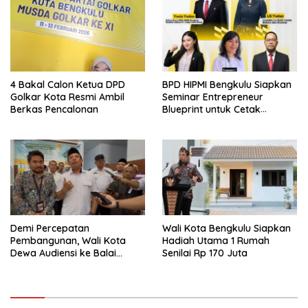
Kebencian
4 Bakal Calon Ketua DPD
BPD HIPMI Bengkulu Siapkan
Golkar Kota Resmi Ambil
Seminar Entrepreneur
Berkas Pencalonan
Blueprint untuk Cetak
Pengusaha Muda Tangguh
Demi Percepatan
Wali Kota Bengkulu Siapkan
Pembangunan, Wali Kota
Hadiah Utama 1 Rumah
Dewa Audiensi ke Balai
Senilai Rp 170 Juta
Penataan Bangunan
Prasarana dan Kawasan
Bengkulu