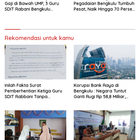
Gaji di Bawah UMP, 3 Guru
Pegadaian Bengkulu Tumbuh
SDIT Rabani Bengkulu
Pesat, Naik Hingga 70 Persen
Dipecat Tanpa Pesangon!
Sejak Januari
Rekomendasi untuk kamu
Inilah Fakta Surat
Korupsi Bank Raya di
Pemberhentian Ketiga Guru
Bengkulu : Negara Tuntut
SDIT Rabbani Tanpa
Ganti Rugi Rp 58,8 Milliar,
Pesangon dan BPJS
Hukuman Pelaku Resmi
Ketenagakerjaan
Diperberat!