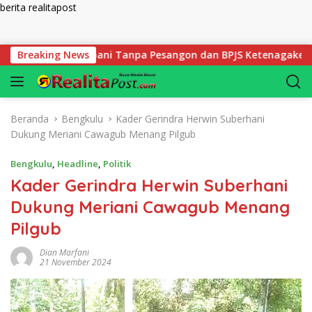
berita realitapost
Langsung ke konten
ru SDIT Rabbani Tanpa Pesangon dan BPJS Ketenagakerjaan
Breaking News
Beranda
Bengkulu
Kader Gerindra Herwin Suberhani
Dukung Meriani Cawagub Menang Pilgub
Bengkulu
,
Headline
,
Politik
Kader Gerindra Herwin Suberhani
Dukung Meriani Cawagub Menang
Pilgub
Dian Marfani
21 November 2024