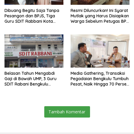
Dibuang Begitu Saja Tanpa
Resmi Diluncurkan! Ini Syarat
Pesangon dan BPJS, Tiga
Mutlak yang Harus Disiapkan
Guru SDIT Rabbani Kota
Warga Sebelum Petugas BPN
Bengkulu Resmi Laporkan
Ukur Tanah
Ketua Yayasan
Belasan Tahun Mengabdi
Media Gathering, Transaksi
Gaji di Bawah UMP, 3 Guru
Pegadaian Bengkulu Tumbuh
SDIT Rabani Bengkulu
Pesat, Naik Hingga 70 Persen
Dipecat Tanpa Pesangon!
Sejak Januari
Tambah Komentar