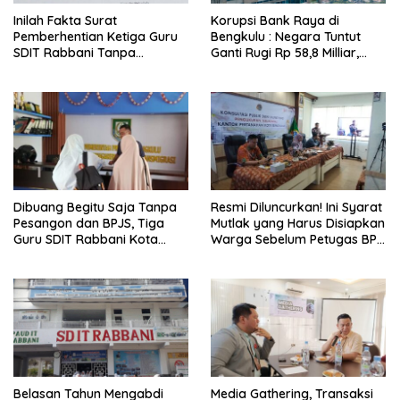
Inilah Fakta Surat
Korupsi Bank Raya di
Pemberhentian Ketiga Guru
Bengkulu : Negara Tuntut
SDIT Rabbani Tanpa
Ganti Rugi Rp 58,8 Milliar,
Pesangon dan BPJS
Hukuman Pelaku Resmi
Ketenagakerjaan
Diperberat!
Dibuang Begitu Saja Tanpa
Resmi Diluncurkan! Ini Syarat
Pesangon dan BPJS, Tiga
Mutlak yang Harus Disiapkan
Guru SDIT Rabbani Kota
Warga Sebelum Petugas BPN
Bengkulu Resmi Laporkan
Ukur Tanah
Ketua Yayasan
Belasan Tahun Mengabdi
Media Gathering, Transaksi