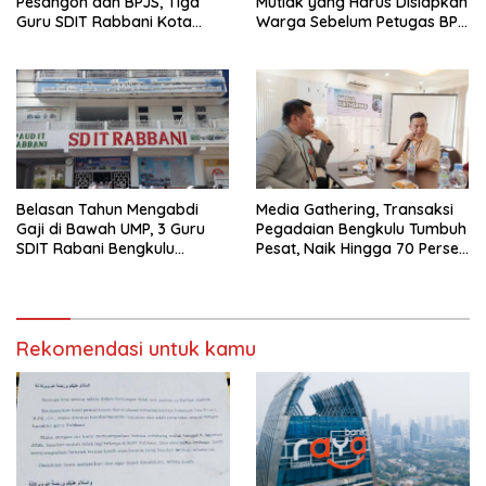
Pesangon dan BPJS, Tiga
Mutlak yang Harus Disiapkan
Guru SDIT Rabbani Kota
Warga Sebelum Petugas BPN
Bengkulu Resmi Laporkan
Ukur Tanah
Ketua Yayasan
Belasan Tahun Mengabdi
Media Gathering, Transaksi
Gaji di Bawah UMP, 3 Guru
Pegadaian Bengkulu Tumbuh
SDIT Rabani Bengkulu
Pesat, Naik Hingga 70 Persen
Dipecat Tanpa Pesangon!
Sejak Januari
Rekomendasi untuk kamu