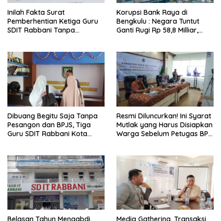
Inilah Fakta Surat
Korupsi Bank Raya di
Pemberhentian Ketiga Guru
Bengkulu : Negara Tuntut
SDIT Rabbani Tanpa
Ganti Rugi Rp 58,8 Milliar,
Pesangon dan BPJS
Hukuman Pelaku Resmi
Ketenagakerjaan
Diperberat!
Dibuang Begitu Saja Tanpa
Resmi Diluncurkan! Ini Syarat
Pesangon dan BPJS, Tiga
Mutlak yang Harus Disiapkan
Guru SDIT Rabbani Kota
Warga Sebelum Petugas BPN
Bengkulu Resmi Laporkan
Ukur Tanah
Ketua Yayasan
Belasan Tahun Mengabdi
Media Gathering, Transaksi