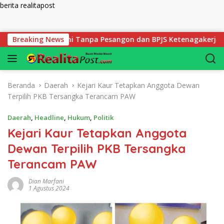
berita realitapost
Langsung ke konten
 SDIT Rabbani Tanpa Pesangon dan BPJS Ketenagakerjaan
Breaking News
Beranda
Daerah
Kejari Kaur Tetapkan Anggota Dewan
Terpilih PKB Tersangka Terancam PAW
Daerah
,
Headline
,
Hukum
,
Politik
Kejari Kaur Tetapkan Anggota
Dewan Terpilih PKB Tersangka
Terancam PAW
Dian Marfani
1 Agustus 2024