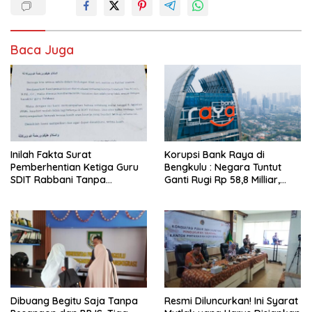
Baca Juga
Inilah Fakta Surat
Korupsi Bank Raya di
Pemberhentian Ketiga Guru
Bengkulu : Negara Tuntut
SDIT Rabbani Tanpa
Ganti Rugi Rp 58,8 Milliar,
Pesangon dan BPJS
Hukuman Pelaku Resmi
Ketenagakerjaan
Diperberat!
Dibuang Begitu Saja Tanpa
Resmi Diluncurkan! Ini Syarat