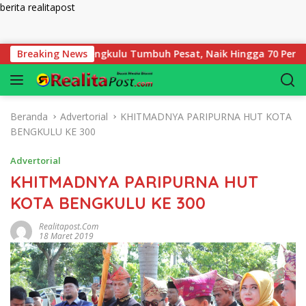
berita realitapost
Langsung ke konten
egadaian Bengkulu Tumbuh Pesat, Naik Hingga 70 Persen Sejak 
Breaking News
Beranda
Advertorial
KHITMADNYA PARIPURNA HUT KOTA
BENGKULU KE 300
Advertorial
KHITMADNYA PARIPURNA HUT
KOTA BENGKULU KE 300
Realitapost.com
18 Maret 2019