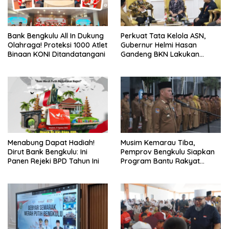
Bank Bengkulu All In Dukung
Perkuat Tata Kelola ASN,
Olahraga! Proteksi 1000 Atlet
Gubernur Helmi Hasan
Binaan KONI Ditandatangani
Gandeng BKN Lakukan
Evaluasi Kinerja Berkala
Menabung Dapat Hadiah!
Musim Kemarau Tiba,
Dirut Bank Bengkulu: Ini
Pemprov Bengkulu Siapkan
Panen Rejeki BPD Tahun Ini
Program Bantu Rakyat
“Distribusi Air Bersih”