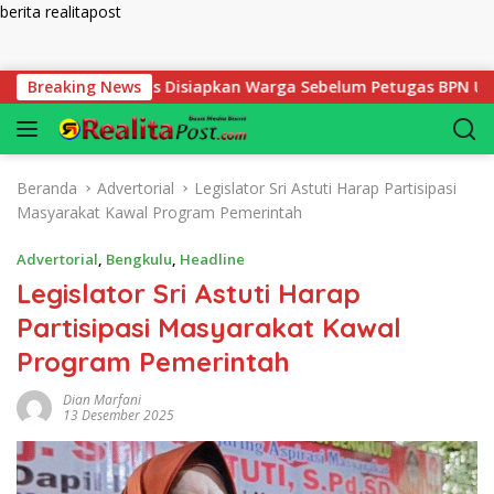
berita realitapost
Langsung ke konten
ak yang Harus Disiapkan Warga Sebelum Petugas BPN Ukur Tana
Breaking News
Beranda
Advertorial
Legislator Sri Astuti Harap Partisipasi
Masyarakat Kawal Program Pemerintah
Advertorial
,
Bengkulu
,
Headline
Legislator Sri Astuti Harap
Partisipasi Masyarakat Kawal
Program Pemerintah
Dian Marfani
13 Desember 2025