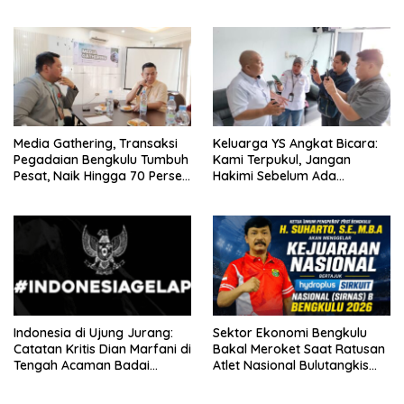
Ukur Tanah
Dipecat Tanpa Pesangon!
Media Gathering, Transaksi
Keluarga YS Angkat Bicara:
Pegadaian Bengkulu Tumbuh
Kami Terpukul, Jangan
Pesat, Naik Hingga 70 Persen
Hakimi Sebelum Ada
Sejak Januari
Klarifikasi
Indonesia di Ujung Jurang:
Sektor Ekonomi Bengkulu
Catatan Kritis Dian Marfani di
Bakal Meroket Saat Ratusan
Tengah Acaman Badai
Atlet Nasional Bulutangkis
Ekonomi
Ikuti SIRNAS B