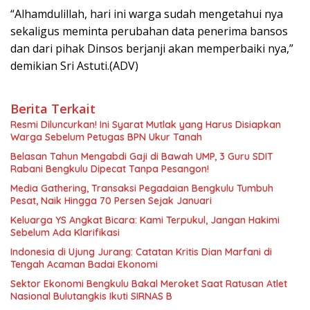
“Alhamdulillah, hari ini warga sudah mengetahui nya
sekaligus meminta perubahan data penerima bansos
dan dari pihak Dinsos berjanji akan memperbaiki nya,”
demikian Sri Astuti.(ADV)
Berita Terkait
Resmi Diluncurkan! Ini Syarat Mutlak yang Harus Disiapkan
Warga Sebelum Petugas BPN Ukur Tanah
Belasan Tahun Mengabdi Gaji di Bawah UMP, 3 Guru SDIT
Rabani Bengkulu Dipecat Tanpa Pesangon!
Media Gathering, Transaksi Pegadaian Bengkulu Tumbuh
Pesat, Naik Hingga 70 Persen Sejak Januari
Keluarga YS Angkat Bicara: Kami Terpukul, Jangan Hakimi
Sebelum Ada Klarifikasi
Indonesia di Ujung Jurang: Catatan Kritis Dian Marfani di
Tengah Acaman Badai Ekonomi
Sektor Ekonomi Bengkulu Bakal Meroket Saat Ratusan Atlet
Nasional Bulutangkis Ikuti SIRNAS B