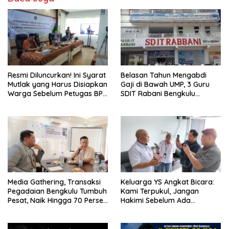
Resmi Diluncurkan! Ini Syarat
Belasan Tahun Mengabdi
Mutlak yang Harus Disiapkan
Gaji di Bawah UMP, 3 Guru
Warga Sebelum Petugas BPN
SDIT Rabani Bengkulu
Ukur Tanah
Dipecat Tanpa Pesangon!
Media Gathering, Transaksi
Keluarga YS Angkat Bicara:
Pegadaian Bengkulu Tumbuh
Kami Terpukul, Jangan
Pesat, Naik Hingga 70 Persen
Hakimi Sebelum Ada
Sejak Januari
Klarifikasi