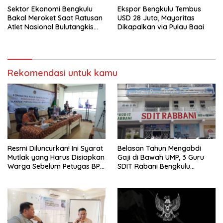
Sektor Ekonomi Bengkulu
Ekspor Bengkulu Tembus
Bakal Meroket Saat Ratusan
USD 28 Juta, Mayoritas
Atlet Nasional Bulutangkis
Dikapalkan via Pulau Baai
Ikuti SIRNAS B
Rekomendasi untuk kamu
Resmi Diluncurkan! Ini Syarat
Belasan Tahun Mengabdi
Mutlak yang Harus Disiapkan
Gaji di Bawah UMP, 3 Guru
Warga Sebelum Petugas BPN
SDIT Rabani Bengkulu
Ukur Tanah
Dipecat Tanpa Pesangon!