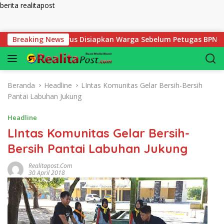
berita realitapost
Langsung ke konten
tlak yang Harus Disiapkan Warga Sebelum Petugas BPN Ukur Ta
Breaking News
Beranda
Headline
LIntas Komunitas Gelar Bersih-Bersih
Pantai Labuhan Jukung
Headline
LIntas Komunitas Gelar Bersih-
Bersih Pantai Labuhan Jukung
Realitapost.com
30 April 2018