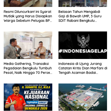
Resmi Diluncurkan! Ini Syarat
Belasan Tahun Mengabdi
Mutlak yang Harus Disiapkan
Gaji di Bawah UMP, 3 Guru
Warga Sebelum Petugas BPN
SDIT Rabani Bengkulu
Ukur Tanah
Dipecat Tanpa Pesangon!
Media Gathering, Transaksi
Indonesia di Ujung Jurang:
Pegadaian Bengkulu Tumbuh
Catatan Kritis Dian Marfani di
Pesat, Naik Hingga 70 Persen
Tengah Acaman Badai
Sejak Januari
Ekonomi