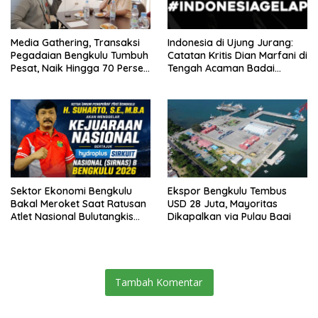
Media Gathering, Transaksi
Indonesia di Ujung Jurang:
Pegadaian Bengkulu Tumbuh
Catatan Kritis Dian Marfani di
Pesat, Naik Hingga 70 Persen
Tengah Acaman Badai
Sejak Januari
Ekonomi
Sektor Ekonomi Bengkulu
Ekspor Bengkulu Tembus
Bakal Meroket Saat Ratusan
USD 28 Juta, Mayoritas
Atlet Nasional Bulutangkis
Dikapalkan via Pulau Baai
Ikuti SIRNAS B
Tambah Komentar