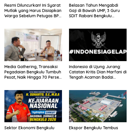
Resmi Diluncurkan! Ini Syarat
Belasan Tahun Mengabdi
Mutlak yang Harus Disiapkan
Gaji di Bawah UMP, 3 Guru
Warga Sebelum Petugas BPN
SDIT Rabani Bengkulu
Ukur Tanah
Dipecat Tanpa Pesangon!
Media Gathering, Transaksi
Indonesia di Ujung Jurang:
Pegadaian Bengkulu Tumbuh
Catatan Kritis Dian Marfani di
Pesat, Naik Hingga 70 Persen
Tengah Acaman Badai
Sejak Januari
Ekonomi
Sektor Ekonomi Bengkulu
Ekspor Bengkulu Tembus