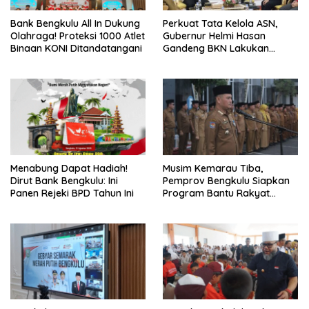
Bank Bengkulu All In Dukung
Perkuat Tata Kelola ASN,
Olahraga! Proteksi 1000 Atlet
Gubernur Helmi Hasan
Binaan KONI Ditandatangani
Gandeng BKN Lakukan
Evaluasi Kinerja Berkala
Menabung Dapat Hadiah!
Musim Kemarau Tiba,
Dirut Bank Bengkulu: Ini
Pemprov Bengkulu Siapkan
Panen Rejeki BPD Tahun Ini
Program Bantu Rakyat
“Distribusi Air Bersih”