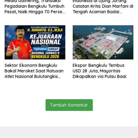
Media Gathering, Transaksi
Indonesia di Ujung Jurang:
Pegadaian Bengkulu Tumbuh
Catatan Kritis Dian Marfani di
Pesat, Naik Hingga 70 Persen
Tengah Acaman Badai
Sejak Januari
Ekonomi
Sektor Ekonomi Bengkulu
Ekspor Bengkulu Tembus
Bakal Meroket Saat Ratusan
USD 28 Juta, Mayoritas
Atlet Nasional Bulutangkis
Dikapalkan via Pulau Baai
Ikuti SIRNAS B
Tambah Komentar