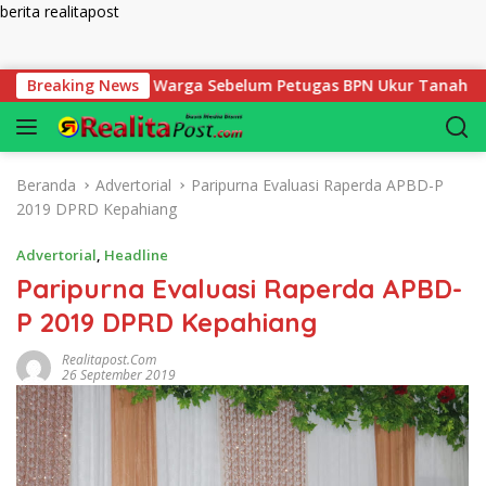
berita realitapost
Langsung ke konten
us Disiapkan Warga Sebelum Petugas BPN Ukur Tanah
Breaking News
Be
Beranda
Advertorial
Paripurna Evaluasi Raperda APBD-P
2019 DPRD Kepahiang
Advertorial
,
Headline
Paripurna Evaluasi Raperda APBD-
P 2019 DPRD Kepahiang
Realitapost.com
26 September 2019