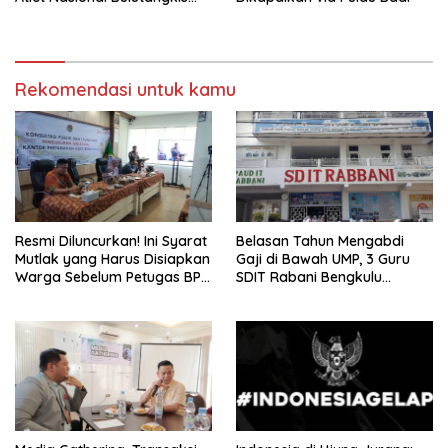
Ikuti SIRNAS B
Rekomendasi untuk kamu
Resmi Diluncurkan! Ini Syarat
Belasan Tahun Mengabdi
Mutlak yang Harus Disiapkan
Gaji di Bawah UMP, 3 Guru
Warga Sebelum Petugas BPN
SDIT Rabani Bengkulu
Ukur Tanah
Dipecat Tanpa Pesangon!