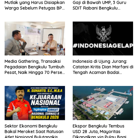
Mutlak yang Harus Disiapkan
Gaji di Bawah UMP, 3 Guru
Warga Sebelum Petugas BPN
SDIT Rabani Bengkulu
Ukur Tanah
Dipecat Tanpa Pesangon!
Media Gathering, Transaksi
Indonesia di Ujung Jurang:
Pegadaian Bengkulu Tumbuh
Catatan Kritis Dian Marfani di
Pesat, Naik Hingga 70 Persen
Tengah Acaman Badai
Sejak Januari
Ekonomi
Sektor Ekonomi Bengkulu
Ekspor Bengkulu Tembus
Bakal Meroket Saat Ratusan
USD 28 Juta, Mayoritas
Atlet Nasional Bulutangkis
Dikapalkan via Pulau Baai