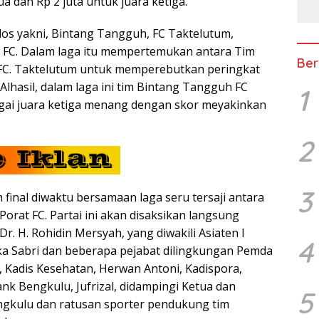
ua dan Rp 2 juta untuk juara ketiga.
los yakni, Bintang Tangguh, FC Taktelutum,
 FC. Dalam laga itu mempertemukan antara Tim
Ber
FC. Taktelutum untuk memperebutkan peringkat
Alhasil, dalam laga ini tim Bintang Tangguh FC
1
agai juara ketiga menang dengan skor meyakinkan
2
3
final diwaktu bersamaan laga seru tersaji antara
Porat FC. Partai ini akan disaksikan langsung
. H. Rohidin Mersyah, yang diwakili Asiaten I
4
ka Sabri dan beberapa pejabat dilingkungan Pemda
, Kadis Kesehatan, Herwan Antoni, Kadispora,
ank Bengkulu, Jufrizal, didampingi Ketua dan
5
kulu dan ratusan sporter pendukung tim