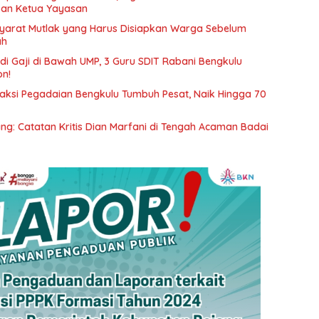
kan Ketua Yayasan
 Syarat Mutlak yang Harus Disiapkan Warga Sebelum
ah
i Gaji di Bawah UMP, 3 Guru SDIT Rabani Bengkulu
on!
saksi Pegadaian Bengkulu Tumbuh Pesat, Naik Hingga 70
ang: Catatan Kritis Dian Marfani di Tengah Acaman Badai