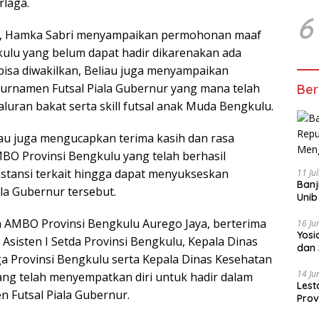
laga.
6
, Hamka Sabri menyampaikan permohonan maaf
ulu yang belum dapat hadir dikarenakan ada
 bisa diwakilkan, Beliau juga menyampaikan
Turnamen Futsal Piala Gubernur yang mana telah
Ber
luran bakat serta skill futsal anak Muda Bengkulu.
liau juga mengucapkan terima kasih dan rasa
O Provinsi Bengkulu yang telah berhasil
nstansi terkait hingga dapat menyukseskan
11 Ju
Banj
la Gubernur tersebut.
Unib
a AMBO Provinsi Bengkulu Aurego Jaya, berterima
16 Ju
‎Yos
 Asisten I Setda Provinsi Bengkulu, Kepala Dinas
dan 
 Provinsi Bengkulu serta Kepala Dinas Kesehatan
14 Ju
ang telah menyempatkan diri untuk hadir dalam
Lest
 Futsal Piala Gubernur.
Prov
Gur