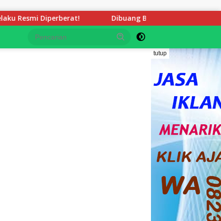
Dibuang Begitu Saja Tanpa Pesangon dan BPJS, Tiga G
tutup