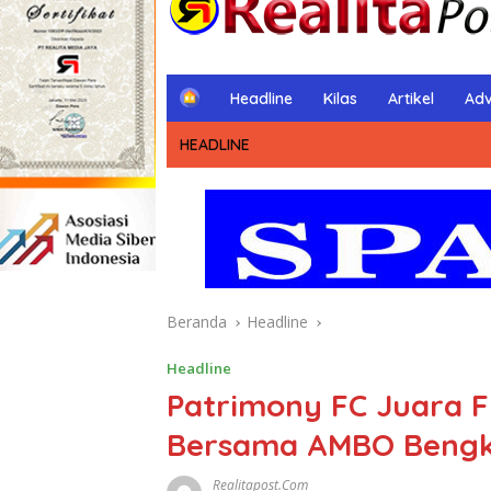
H
Headline
Kilas
Artikel
Adv
o
m
HEADLINE
e
Beranda
Headline
Headline
Patrimony FC Juara F
Bersama AMBO Bengk
Realitapost.com