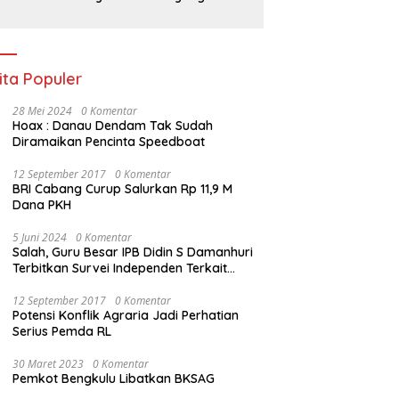
Disiapkan Warga Sebelum
Petugas BPN Ukur Tanah
ita Populer
28 Mei 2024
0 Komentar
Hoax : Danau Dendam Tak Sudah
Diramaikan Pencinta Speedboat
12 September 2017
0 Komentar
BRI Cabang Curup Salurkan Rp 11,9 M
Dana PKH
5 Juni 2024
0 Komentar
Salah, Guru Besar IPB Didin S Damanhuri
Terbitkan Survei Independen Terkait
Pilpres 2024
12 September 2017
0 Komentar
Potensi Konflik Agraria Jadi Perhatian
Serius Pemda RL
30 Maret 2023
0 Komentar
Pemkot Bengkulu Libatkan BKSAG