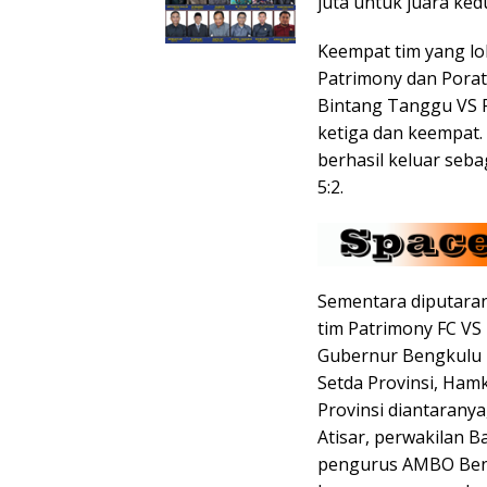
juta untuk juara ked
Keempat tim yang lo
Patrimony dan Porat
Bintang Tanggu VS 
ketiga dan keempat. 
berhasil keluar seb
5:2.
Sementara diputaran 
tim Patrimony FC VS 
Gubernur Bengkulu Dr
Setda Provinsi, Ham
Provinsi diantaranya
Atisar, perwakilan B
pengurus AMBO Beng