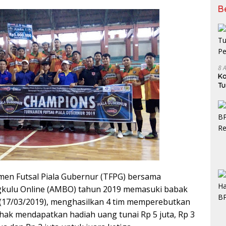
B
8 
Ko
Tu
Pe
n Futsal Piala Gubernur (TFPG) bersama
kulu Online (AMBO) tahun 2019 memasuki babak
 (17/03/2019), menghasilkan 4 tim memperebutkan
erhak mendapatkan hadiah uang tunai Rp 5 juta, Rp 3