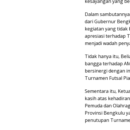
kesayangan yang ber
Dalam sambutannya
dari Gubernur Bengk
kegiatan yang tidak
apresiasi terhadap 
menjadi wadah penya
Tidak hanya itu, Be
bangga terhadap AMB
bersinergi dengan i
Turnamen Futsal Pia
Sementara itu, Ketu
kasih atas kehadiran
Pemuda dan Olahraga
Provinsi Bengkulu y
penutupan Turnamen