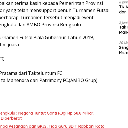
8 Jun
aikan terima kasih kepada Pemerintah Provinsi
TK A
or yang telah mensupport penuh Turnamen Futsal
dan 
berharap Turnamen tersebut menjadi event
3 Jun
ngkulu dan AMBO Provinsi Bengkulu.
Tak 
Maha
urnamen Futsal Piala Gubernur Tahun 2019,
Han
20 Me
im juara :
Seng
Memb
Huk
FC
 Pratama dari Takteluntum FC
 Ihza Mahendra dari Patrimony FC.(AMBO Grup)
ngkulu : Negara Tuntut Ganti Rugi Rp 58,8 Milliar,
Diperberat!
anpa Pesangon dan BPJS, Tiga Guru SDIT Rabbani Kota