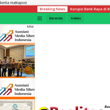
Langsung
berita realitapost
ke
Korupsi Bank Raya di Bengkulu : Negara Tuntut
Breaking News
konten
Beranda
Indeks
tutup