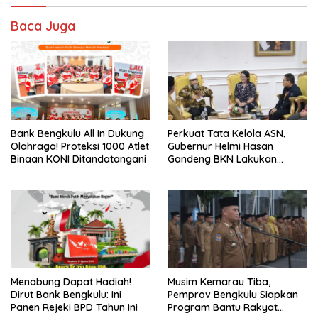
Baca Juga
Bank Bengkulu All In Dukung
Perkuat Tata Kelola ASN,
Olahraga! Proteksi 1000 Atlet
Gubernur Helmi Hasan
Binaan KONI Ditandatangani
Gandeng BKN Lakukan
Evaluasi Kinerja Berkala
Menabung Dapat Hadiah!
Musim Kemarau Tiba,
Dirut Bank Bengkulu: Ini
Pemprov Bengkulu Siapkan
Panen Rejeki BPD Tahun Ini
Program Bantu Rakyat