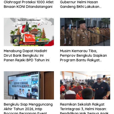
Olahraga! Proteksi 1000 Atlet
Gubernur Helmi Hasan
Binaan KONI Ditandatangani
Gandeng BKN Lakukan
Evaluasi Kinerja Berkala
Menabung Dapat Hadiah!
Musim Kemarau Tiba,
Dirut Bank Bengkulu: Ini
Pemprov Bengkulu Siapkan
Panen Rejeki BPD Tahun Ini
Program Bantu Rakyat
“Distribusi Air Bersih”
Bengkulu Siap Mengguncang
Resmikan Sekolah Rakyat
Akhir Tahun 2026, Intip
Terintegrasi 3, Helmi Hasan:
Bocoran Persiapan Event
Pendidikan Hak Semua Anak