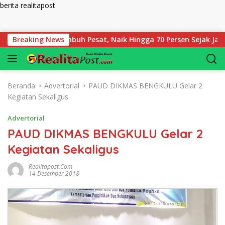
berita realitapost
Langsung ke konten
kulu Tumbuh Pesat, Naik Hingga 70 Persen Sejak Januari
Breaking News
Beranda
Advertorial
PAUD DIKMAS BENGKULU Gelar 2
Kegiatan Sekaligus
Advertorial
PAUD DIKMAS BENGKULU Gelar 2
Kegiatan Sekaligus
Realitapost.com
14 Desember 2018