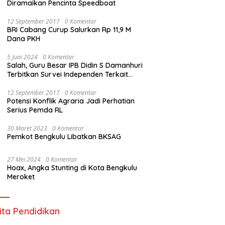
Diramaikan Pencinta Speedboat
12 September 2017
0 Komentar
BRI Cabang Curup Salurkan Rp 11,9 M
Dana PKH
5 Juni 2024
0 Komentar
Salah, Guru Besar IPB Didin S Damanhuri
Terbitkan Survei Independen Terkait
Pilpres 2024
12 September 2017
0 Komentar
Potensi Konflik Agraria Jadi Perhatian
Serius Pemda RL
30 Maret 2023
0 Komentar
Pemkot Bengkulu Libatkan BKSAG
27 Mei 2024
0 Komentar
Hoax, Angka Stunting di Kota Bengkulu
Meroket
ita Pendidikan