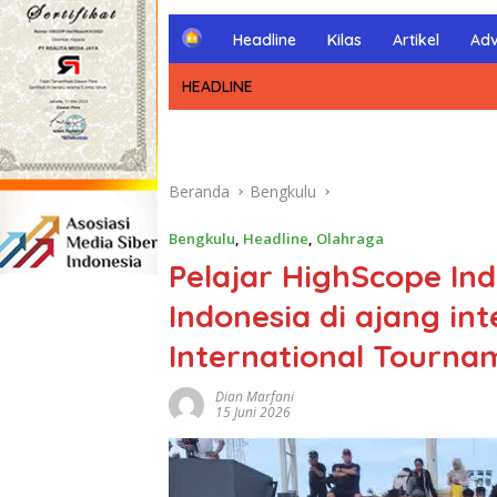
H
Headline
Kilas
Artikel
Adv
o
m
HEADLINE
e
Beranda
Bengkulu
Bengkulu
,
Headline
,
Olahraga
Pelajar HighScope Ind
Indonesia di ajang int
International Tourna
Dian Marfani
15 Juni 2026