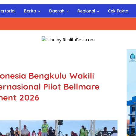
ertorial
Berita
Daerah
Regional
Cek Fakta
onesia Bengkulu Wakili
ernasional Pilot Bellmare
ment 2026