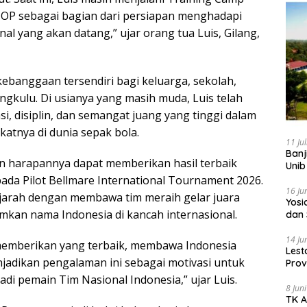
IOP sebagai bagian dari persiapan menghadapi
nal yang akan datang,” ujar orang tua Luis, Gilang,
i kebanggaan tersendiri bagi keluarga, sekolah,
ngkulu. Di usianya yang masih muda, Luis telah
, disiplin, dan semangat juang yang tinggi dalam
tnya di dunia sepak bola.
11 Ju
Banj
n harapannya dapat memberikan hasil terbaik
Unib
ada Pilot Bellmare International Tournament 2026.
16 Ju
ejarah dengan membawa tim meraih gelar juara
‎Yos
kan nama Indonesia di kancah internasional.
dan 
14 Ju
 memberikan yang terbaik, membawa Indonesia
Lest
njadikan pengalaman ini sebagai motivasi untuk
Prov
Gur
jadi pemain Tim Nasional Indonesia,” ujar Luis.
8 Jun
TK A