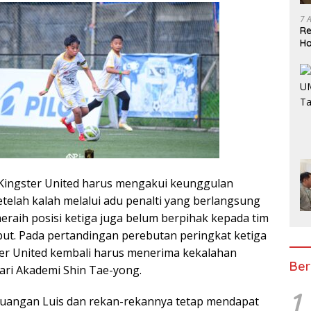
7 
Re
Ha
BP
l, Kingster United harus mengakui keunggulan
etelah kalah melalui adu penalti yang berlangsung
eraih posisi ketiga juga belum berpihak kepada tim
but. Pada pertandingan perebutan peringkat ketiga
er United kembali harus menerima kekalahan
Ber
dari Akademi Shin Tae-yong.
1
rjuangan Luis dan rekan-rekannya tetap mendapat