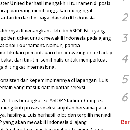
ngster United berhasil mengakhiri turnamen di posisi
encapaian yang membanggakan mengingat
2
antartim dari berbagai daerah di Indonesia.
akhirnya dimenangkan oleh tim ASIOP Biru yang
3
olden ticket untuk mewakili Indonesia pada ajang
rnational Tournament. Namun, panitia
 melakukan pemantauan dan penyaringan terhadap
4
bakat dari tim-tim semifinalis untuk memperkuat
a di tingkat internasional.
5
konsisten dan kepemimpinannya di lapangan, Luis
emain yang masuk dalam daftar seleksi.
6
 2026, Luis berangkat ke ASIOP Stadium, Cempaka
k mengikuti proses seleksi lanjutan bersama para
a, hasilnya, Luis berhasil lolos dan terpilih menjadi
Ber
P yang akan mewakili Indonesia di ajang
ut. Saat ini, Luis masih menjalani Training Camp