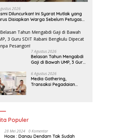
Agustus 2026
smi Diluncurkan! Ini Syarat Mutlak yang
rus Disiapkan Warga Sebelum Petugas
N Ukur Tanah
7 Agustus 2026
Belasan Tahun Mengabdi
Gaji di Bawah UMP, 3 Guru
SDIT Rabani Bengkulu
Dipecat Tanpa Pesangon!
6 Agustus 2026
Media Gathering,
Transaksi Pegadaian
Bengkulu Tumbuh Pesat,
Naik Hingga 70 Persen
Sejak Januari
ita Populer
28 Mei 2024
0 Komentar
Hoax : Danau Dendam Tak Sudah