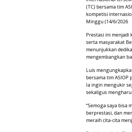
(TC) bersama tim AS
kompetisi internasio
Minggu (14/6/2026
‎Prestasi ini menjad
serta masyarakat Be
menunjukkan dedikasi
mengembangkan baka
‎Luis mengungkapka
bersama tim ASIOP p
Ia ingin mengukir s
sekaligus mengharum
‎“Semoga saya bisa
berprestasi, dan me
meraih cita-cita men