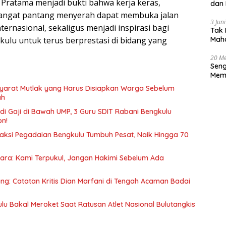
a Pratama menjadi bukti bahwa kerja keras,
dan 
angat pantang menyerah dapat membuka jalan
3 Jun
rnasional, sekaligus menjadi inspirasi bagi
Tak 
Maha
ulu untuk terus berprestasi di bidang yang
Han
20 Me
Seng
Memb
Huk
 Syarat Mutlak yang Harus Disiapkan Warga Sebelum
ah
i Gaji di Bawah UMP, 3 Guru SDIT Rabani Bengkulu
on!
saksi Pegadaian Bengkulu Tumbuh Pesat, Naik Hingga 70
cara: Kami Terpukul, Jangan Hakimi Sebelum Ada
ang: Catatan Kritis Dian Marfani di Tengah Acaman Badai
u Bakal Meroket Saat Ratusan Atlet Nasional Bulutangkis