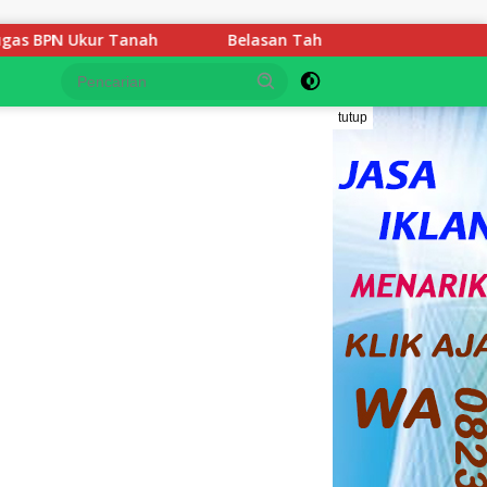
Belasan Tahun Mengabdi Gaji di Bawah UMP, 3 Guru SDIT R
tutup