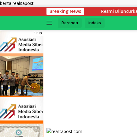
Langsung
berita realitapost
ke
Resmi Diluncurkan! Ini Syarat Mutlak yan
Breaking News
konten
Beranda
Indeks
tutup