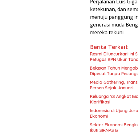
‎Perjalanan Luis Gig
ketekunan, dan sem
menuju panggung inte
generasi muda Bengk
mereka tekuni
Berita Terkait
Resmi Diluncurkan! Ini
Petugas BPN Ukur Tan
Belasan Tahun Mengabd
Dipecat Tanpa Pesang
Media Gathering, Tran
Persen Sejak Januari
Keluarga YS Angkat Bi
Klarifikasi
Indonesia di Ujung Jur
Ekonomi
Sektor Ekonomi Bengkul
Ikuti SIRNAS B