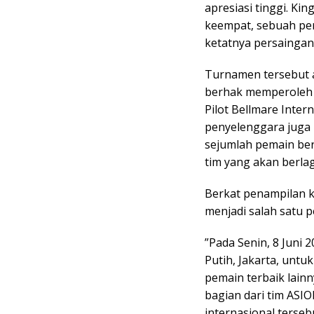
apresiasi tinggi. Ki
keempat, sebuah p
ketatnya persaingan 
‎Turnamen tersebut 
berhak memperoleh g
Pilot Bellmare Inte
penyelenggara juga
sejumlah pemain ber
tim yang akan berlag
‎Berkat penampilan 
menjadi salah satu p
‎”Pada Senin, 8 Juni
Putih, Jakarta, untu
pemain terbaik lainny
bagian dari tim ASIO
internasional terseb