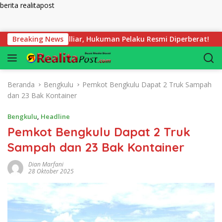
berita realitapost
Langsung ke konten
 58,8 Milliar, Hukuman Pelaku Resmi Diperberat!
Breaking News
Dibua
Beranda
Bengkulu
Pemkot Bengkulu Dapat 2 Truk Sampah
dan 23 Bak Kontainer
Bengkulu
,
Headline
Pemkot Bengkulu Dapat 2 Truk
Sampah dan 23 Bak Kontainer
Dian Marfani
28 Oktober 2025