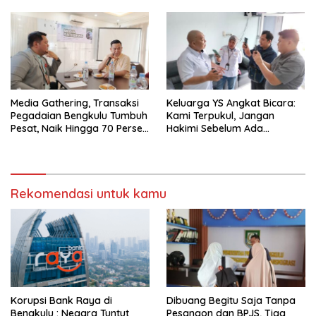
Media Gathering, Transaksi
Keluarga YS Angkat Bicara:
Pegadaian Bengkulu Tumbuh
Kami Terpukul, Jangan
Pesat, Naik Hingga 70 Persen
Hakimi Sebelum Ada
Sejak Januari
Klarifikasi
Rekomendasi untuk kamu
Korupsi Bank Raya di
Dibuang Begitu Saja Tanpa
Bengkulu : Negara Tuntut
Pesangon dan BPJS, Tiga