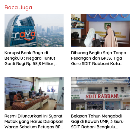
Baca Juga
Korupsi Bank Raya di
Dibuang Begitu Saja Tanpa
Bengkulu : Negara Tuntut
Pesangon dan BPJS, Tiga
Ganti Rugi Rp 58,8 Milliar,
Guru SDIT Rabbani Kota
Hukuman Pelaku Resmi
Bengkulu Resmi Laporkan
Diperberat!
Ketua Yayasan
Resmi Diluncurkan! Ini Syarat
Belasan Tahun Mengabdi
Mutlak yang Harus Disiapkan
Gaji di Bawah UMP, 3 Guru
Warga Sebelum Petugas BPN
SDIT Rabani Bengkulu
Ukur Tanah
Dipecat Tanpa Pesangon!