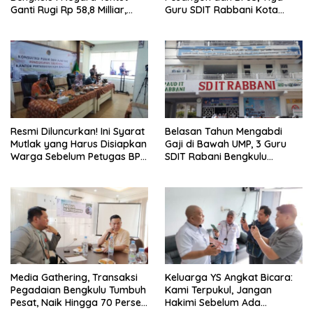
Ganti Rugi Rp 58,8 Milliar,
Guru SDIT Rabbani Kota
Hukuman Pelaku Resmi
Bengkulu Resmi Laporkan
Diperberat!
Ketua Yayasan
Resmi Diluncurkan! Ini Syarat
Belasan Tahun Mengabdi
Mutlak yang Harus Disiapkan
Gaji di Bawah UMP, 3 Guru
Warga Sebelum Petugas BPN
SDIT Rabani Bengkulu
Ukur Tanah
Dipecat Tanpa Pesangon!
Media Gathering, Transaksi
Keluarga YS Angkat Bicara:
Pegadaian Bengkulu Tumbuh
Kami Terpukul, Jangan
Pesat, Naik Hingga 70 Persen
Hakimi Sebelum Ada