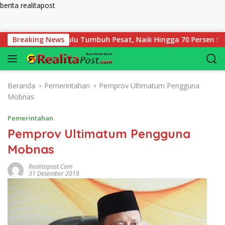
berita realitapost
Langsung ke konten
adaian Bengkulu Tumbuh Pesat, Naik Hingga 70 Persen Sejak Ja
Breaking News
Beranda
Pemerintahan
Pemprov Ultimatum Pengguna
Mobnas
Pemerintahan
Pemprov Ultimatum Pengguna
Mobnas
Realitapost.com
31 Desember 2019