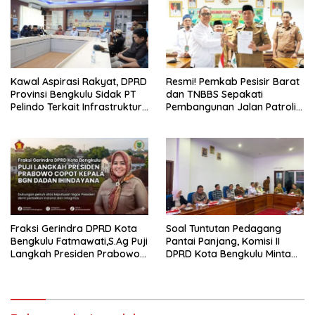
Kawal Aspirasi Rakyat, DPRD
Resmi! Pemkab Pesisir Barat
Provinsi Bengkulu Sidak PT
dan TNBBS Sepakati
Pelindo Terkait Infrastruktur
Pembangunan Jalan Patroli
Jalan dan Alur Pelabuhan
Way Haru
Pulau Baai
Fraksi Gerindra DPRD Kota
Soal Tuntutan Pedagang
Bengkulu Fatmawati,S.Ag Puji
Pantai Panjang, Komisi II
Langkah Presiden Prabowo
DPRD Kota Bengkulu Minta
Copot Kepala BGN
Penertiban Kedepan Lebih
Humanis