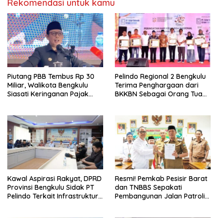
Rekomendasi untuk kamu
Piutang PBB Tembus Rp 30
Pelindo Regional 2 Bengkulu
Miliar, Walikota Bengkulu
Terima Penghargaan dari
Siasati Keringanan Pajak
BKKBN Sebagai Orang Tua
bagi Warga
Asuh Cegah Stunting
Kawal Aspirasi Rakyat, DPRD
Resmi! Pemkab Pesisir Barat
Provinsi Bengkulu Sidak PT
dan TNBBS Sepakati
Pelindo Terkait Infrastruktur
Pembangunan Jalan Patroli
Jalan dan Alur Pelabuhan
Way Haru
Pulau Baai