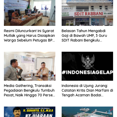
Resmi Diluncurkan! Ini Syarat
Belasan Tahun Mengabdi
Mutlak yang Harus Disiapkan
Gaji di Bawah UMP, 3 Guru
Warga Sebelum Petugas BPN
SDIT Rabani Bengkulu
Ukur Tanah
Dipecat Tanpa Pesangon!
Media Gathering, Transaksi
Indonesia di Ujung Jurang:
Pegadaian Bengkulu Tumbuh
Catatan Kritis Dian Marfani di
Pesat, Naik Hingga 70 Persen
Tengah Acaman Badai
Sejak Januari
Ekonomi