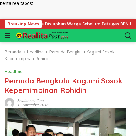
berita realitapost
Langsung ke konten
ak yang Harus Disiapkan Warga Sebelum Petugas BPN Ukur Tana
Breaking News
Beranda
Headline
Pemuda Bengkulu Kagumi Sosok
Kepemimpinan Rohidin
Headline
Pemuda Bengkulu Kagumi Sosok
Kepemimpinan Rohidin
Realitapost.com
13 November 2018