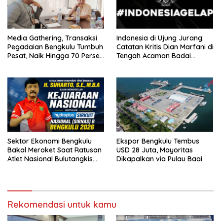
Media Gathering, Transaksi
Indonesia di Ujung Jurang:
Pegadaian Bengkulu Tumbuh
Catatan Kritis Dian Marfani di
Pesat, Naik Hingga 70 Persen
Tengah Acaman Badai
Sejak Januari
Ekonomi
Sektor Ekonomi Bengkulu
Ekspor Bengkulu Tembus
Bakal Meroket Saat Ratusan
USD 28 Juta, Mayoritas
Atlet Nasional Bulutangkis
Dikapalkan via Pulau Baai
Ikuti SIRNAS B
Rekomendasi untuk kamu