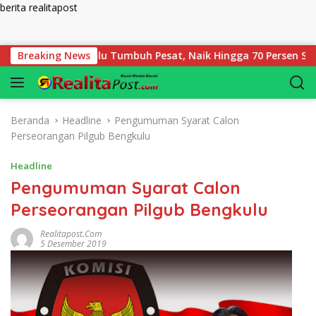
berita realitapost
Langsung ke konten
 Bengkulu Tumbuh Pesat, Naik Hingga 70 Persen Sejak Januari
Breaking News
Beranda
Headline
Pengumuman Syarat Calon
Perseorangan Pilgub Bengkulu
Headline
Pengumuman Syarat Calon
Perseorangan Pilgub Bengkulu
Realitapost.com
5 Desember 2019