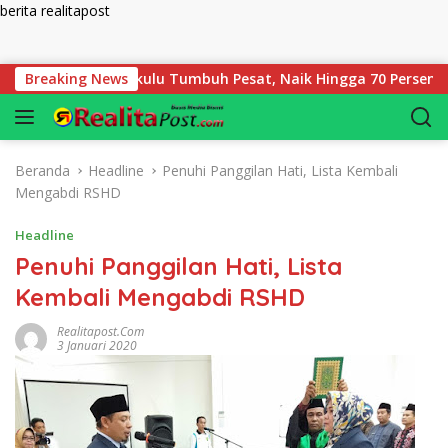
berita realitapost
Langsung ke konten
gadaian Bengkulu Tumbuh Pesat, Naik Hingga 70 Persen Sejak J
Breaking News
Beranda
Headline
Penuhi Panggilan Hati, Lista Kembali
Mengabdi RSHD
Headline
Penuhi Panggilan Hati, Lista
Kembali Mengabdi RSHD
Realitapost.com
3 Januari 2020