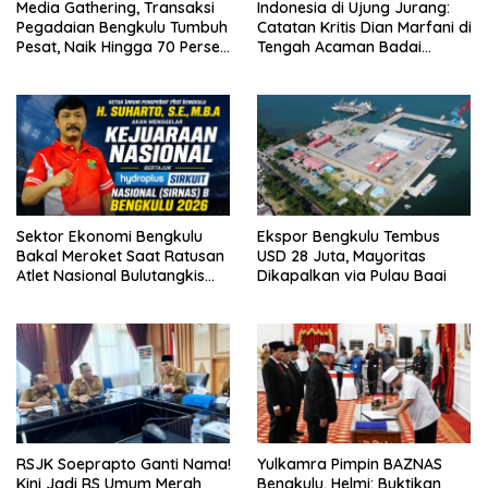
Media Gathering, Transaksi
Indonesia di Ujung Jurang:
Pegadaian Bengkulu Tumbuh
Catatan Kritis Dian Marfani di
Pesat, Naik Hingga 70 Persen
Tengah Acaman Badai
Sejak Januari
Ekonomi
Sektor Ekonomi Bengkulu
Ekspor Bengkulu Tembus
Bakal Meroket Saat Ratusan
USD 28 Juta, Mayoritas
Atlet Nasional Bulutangkis
Dikapalkan via Pulau Baai
Ikuti SIRNAS B
RSJK Soeprapto Ganti Nama!
Yulkamra Pimpin BAZNAS
Kini Jadi RS Umum Merah
Bengkulu, Helmi: Buktikan