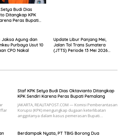
 Setya Budi Dias
to Ditangkap KPK
Karena Peras Bupati
g
 Jaksa Agung dan
Update Libur Panjang Mei,
nkeu Purbaya Usut 10
Jalan Tol Trans Sumatera
aan CPO Nakal
(JTTS) Periode 13 Mei 2026
Meroket
Staf KPK Setya Budi Dias Oktavianto Ditangkap
KPK Sendiri Karena Peras Bupati Pemalang
ar
JAKARTA, REALITAPOST.COM — Komisi Pemberantasan
ffar
Korupsi (KPK) mengungkap dugaan keterlibatan
anggotanya dalam kasus pemerasan Bupati…
an
Berdampak Nyata, PT TBIG Borong Dua