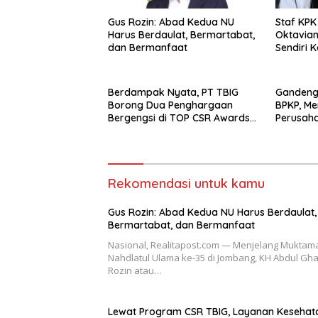
Gus Rozin: Abad Kedua NU
Staf KPK
Harus Berdaulat, Bermartabat,
Oktavian
dan Bermanfaat
Sendiri 
Pemalan
Berdampak Nyata, PT TBIG
Gandeng
Borong Dua Penghargaan
BPKP, Me
Bergengsi di TOP CSR Awards
Perusah
2026
Rekomendasi untuk kamu
Gus Rozin: Abad Kedua NU Harus Berdaulat,
Bermartabat, dan Bermanfaat
Nasional, Realitapost.com — Menjelang Muktam
Nahdlatul Ulama ke-35 di Jombang, KH Abdul Gha
Rozin atau…
Lewat Program CSR TBIG, Layanan Kesehat