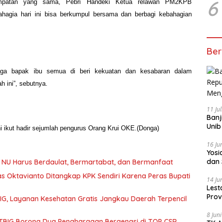
6
empatan yang sama, Pebri Handeki Ketua relawan PM2KPB
hagia hari ini bisa berkumpul bersama dan berbagi kebahagian
Ber
ga bapak ibu semua di beri kekuatan dan kesabaran dalam
 ini”, sebutnya.
11 Ju
Banj
Unib
ni ikut hadir sejumlah pengurus Orang Krui OKE.(Donga)
16 Ju
‎Yos
dan 
 NU Harus Berdaulat, Bermartabat, dan Bermanfaat
as Oktavianto Ditangkap KPK Sendiri Karena Peras Bupati
14 Ju
Lest
Prov
G, Layanan Kesehatan Gratis Jangkau Daerah Terpencil
Gur
8 Jun
TBIG Borong Dua Penghargaan Bergengsi di TOP CSR