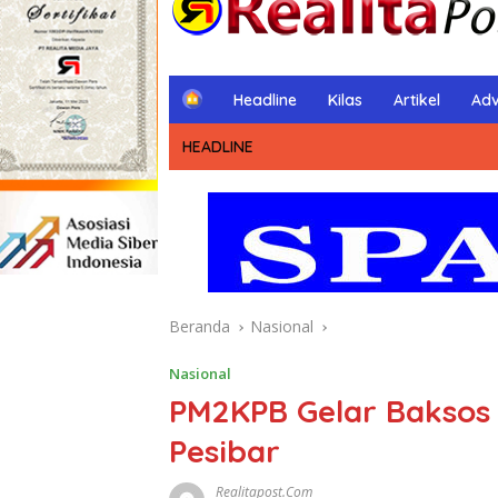
H
Headline
Kilas
Artikel
Adv
o
m
HEADLINE
e
Beranda
Nasional
Nasional
​PM2KPB Gelar Baksos
Pesibar
Realitapost.com