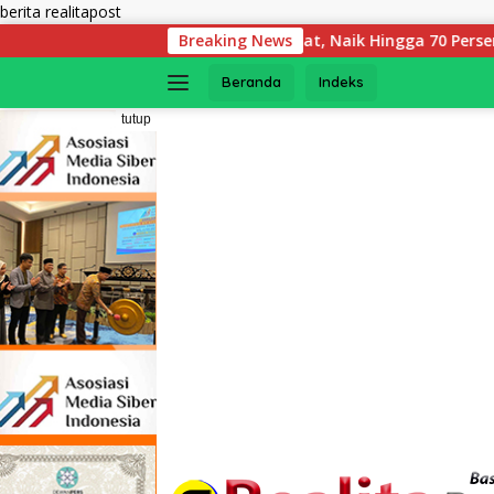
Langsung
berita realitapost
ke
ulu Tumbuh Pesat, Naik Hingga 70 Persen Sejak Januari
Breaking News
konten
Beranda
Indeks
tutup