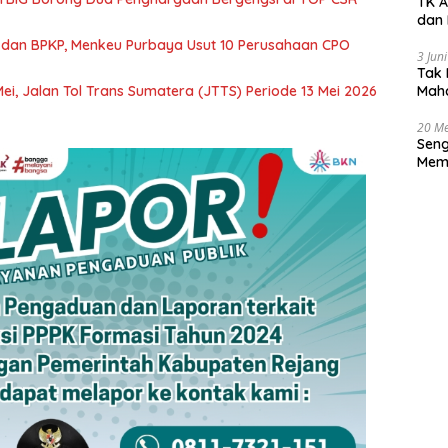
TK A
dan 
dan BPKP, Menkeu Purbaya Usut 10 Perusahaan CPO
3 Jun
Tak 
ei, Jalan Tol Trans Sumatera (JTTS) Periode 13 Mei 2026
Maha
Han
20 Me
Seng
Memb
Huk