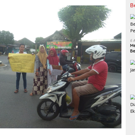
B
6 
Me
Be
Pe