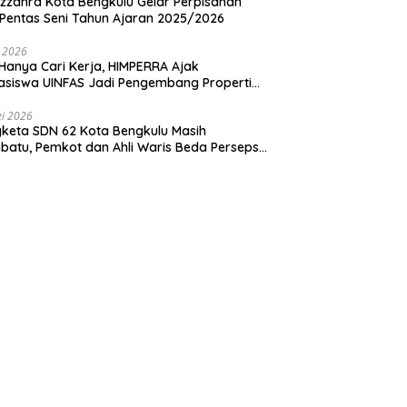
zzahra Kota Bengkulu Gelar Perpisahan
Pentas Seni Tahun Ajaran 2025/2026
i 2026
Hanya Cari Kerja, HIMPERRA Ajak
siswa UINFAS Jadi Pengembang Properti
dal
i 2026
keta SDN 62 Kota Bengkulu Masih
atu, Pemkot dan Ahli Waris Beda Persepsi
um