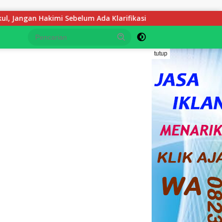
elum Ada Klarifikasi
Indonesia di Ujung Jurang: Catat
tutup