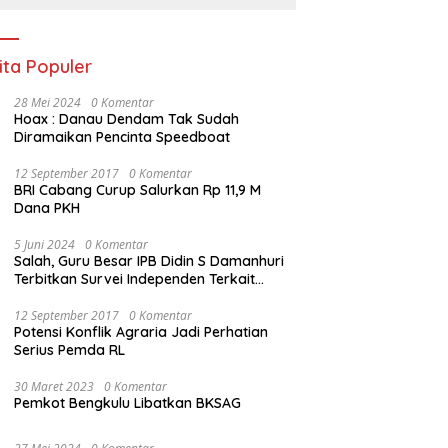
Ekonomi
ita Populer
28 Mei 2024
0 Komentar
Hoax : Danau Dendam Tak Sudah
Diramaikan Pencinta Speedboat
12 September 2017
0 Komentar
BRI Cabang Curup Salurkan Rp 11,9 M
Dana PKH
5 Juni 2024
0 Komentar
Salah, Guru Besar IPB Didin S Damanhuri
Terbitkan Survei Independen Terkait
Pilpres 2024
12 September 2017
0 Komentar
Potensi Konflik Agraria Jadi Perhatian
Serius Pemda RL
30 Maret 2023
0 Komentar
Pemkot Bengkulu Libatkan BKSAG