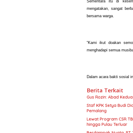
Sementara itu di kes
mengatakan, sangat berba
bersama warga.
“Kami ikut doakan semo
menghadapi semua musibah
Dalam acara bakti sosial i
Berita Terkait
Gus Rozin: Abad Kedua
Staf KPK Setya Budi Di
Pemalang
Lewat Program CSR TBI
hingga Pulau Terluar
Berdampak Nyata, PT 