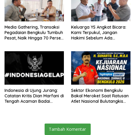
Media Gathering, Transaksi
Keluarga YS Angkat Bicara:
Pegadaian Bengkulu Tumbuh
Kami Terpukul, Jangan
Pesat, Naik Hingga 70 Persen
Hakimi Sebelum Ada
Sejak Januari
Klarifikasi
Indonesia di Ujung Jurang:
Sektor Ekonomi Bengkulu
Catatan Kritis Dian Marfani di
Bakal Meroket Saat Ratusan
Tengah Acaman Badai
Atlet Nasional Bulutangkis
Ekonomi
Ikuti SIRNAS B
Tambah Komentar