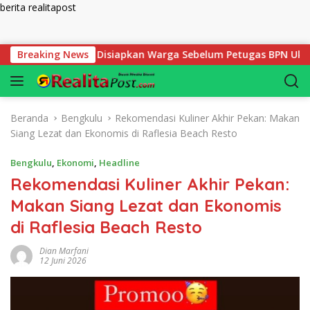
berita realitapost
Langsung ke konten
 yang Harus Disiapkan Warga Sebelum Petugas BPN Ukur Tanah
Breaking News
Beranda
Bengkulu
Rekomendasi Kuliner Akhir Pekan: Makan
Siang Lezat dan Ekonomis di Raflesia Beach Resto
Bengkulu
,
Ekonomi
,
Headline
Rekomendasi Kuliner Akhir Pekan:
Makan Siang Lezat dan Ekonomis
di Raflesia Beach Resto
Dian Marfani
12 Juni 2026