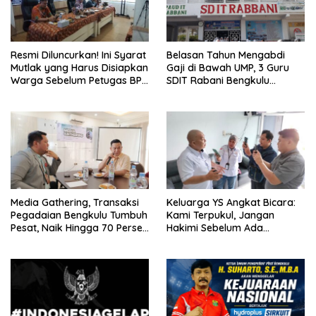
Resmi Diluncurkan! Ini Syarat
Belasan Tahun Mengabdi
Mutlak yang Harus Disiapkan
Gaji di Bawah UMP, 3 Guru
Warga Sebelum Petugas BPN
SDIT Rabani Bengkulu
Ukur Tanah
Dipecat Tanpa Pesangon!
Media Gathering, Transaksi
Keluarga YS Angkat Bicara:
Pegadaian Bengkulu Tumbuh
Kami Terpukul, Jangan
Pesat, Naik Hingga 70 Persen
Hakimi Sebelum Ada
Sejak Januari
Klarifikasi