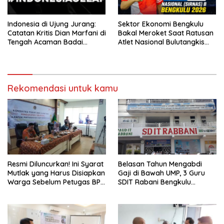
Indonesia di Ujung Jurang:
Sektor Ekonomi Bengkulu
Catatan Kritis Dian Marfani di
Bakal Meroket Saat Ratusan
Tengah Acaman Badai
Atlet Nasional Bulutangkis
Ekonomi
Ikuti SIRNAS B
Rekomendasi untuk kamu
Resmi Diluncurkan! Ini Syarat
Belasan Tahun Mengabdi
Mutlak yang Harus Disiapkan
Gaji di Bawah UMP, 3 Guru
Warga Sebelum Petugas BPN
SDIT Rabani Bengkulu
Ukur Tanah
Dipecat Tanpa Pesangon!