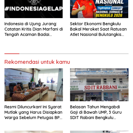
Indonesia di Ujung Jurang:
Sektor Ekonomi Bengkulu
Catatan Kritis Dian Marfani di
Bakal Meroket Saat Ratusan
Tengah Acaman Badai
Atlet Nasional Bulutangkis
Ekonomi
Ikuti SIRNAS B
Rekomendasi untuk kamu
Resmi Diluncurkan! Ini Syarat
Belasan Tahun Mengabdi
Mutlak yang Harus Disiapkan
Gaji di Bawah UMP, 3 Guru
Warga Sebelum Petugas BPN
SDIT Rabani Bengkulu
Ukur Tanah
Dipecat Tanpa Pesangon!