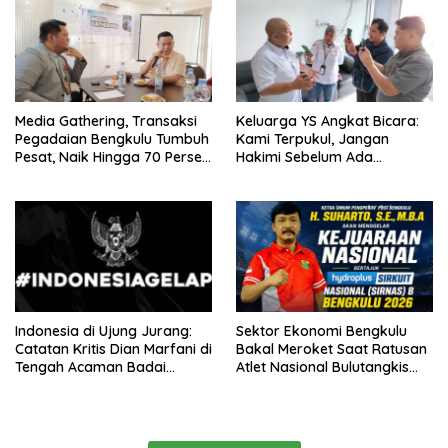
Media Gathering, Transaksi
Keluarga YS Angkat Bicara:
Pegadaian Bengkulu Tumbuh
Kami Terpukul, Jangan
Pesat, Naik Hingga 70 Persen
Hakimi Sebelum Ada
Sejak Januari
Klarifikasi
Indonesia di Ujung Jurang:
Sektor Ekonomi Bengkulu
Catatan Kritis Dian Marfani di
Bakal Meroket Saat Ratusan
Tengah Acaman Badai
Atlet Nasional Bulutangkis
Ekonomi
Ikuti SIRNAS B