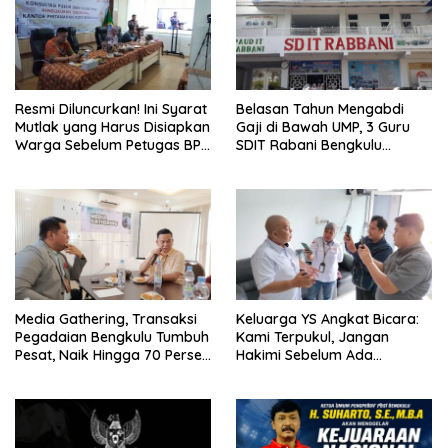
Resmi Diluncurkan! Ini Syarat
Belasan Tahun Mengabdi
Mutlak yang Harus Disiapkan
Gaji di Bawah UMP, 3 Guru
Warga Sebelum Petugas BPN
SDIT Rabani Bengkulu
Ukur Tanah
Dipecat Tanpa Pesangon!
Media Gathering, Transaksi
Keluarga YS Angkat Bicara:
Pegadaian Bengkulu Tumbuh
Kami Terpukul, Jangan
Pesat, Naik Hingga 70 Persen
Hakimi Sebelum Ada
Sejak Januari
Klarifikasi