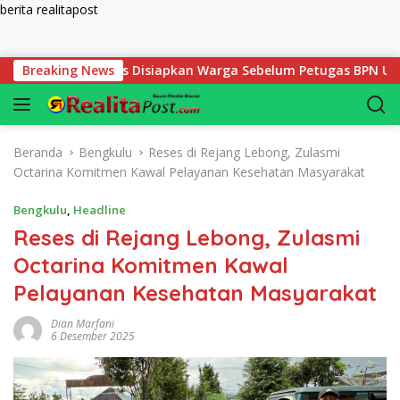
berita realitapost
Langsung ke konten
k yang Harus Disiapkan Warga Sebelum Petugas BPN Ukur Tanah
Breaking News
Beranda
Bengkulu
Reses di Rejang Lebong, Zulasmi
Octarina Komitmen Kawal Pelayanan Kesehatan Masyarakat
Bengkulu
,
Headline
Reses di Rejang Lebong, Zulasmi
Octarina Komitmen Kawal
Pelayanan Kesehatan Masyarakat
Dian Marfani
6 Desember 2025