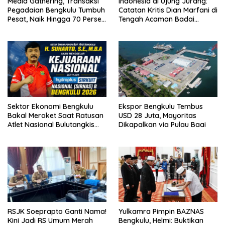
Media Gathering, Transaksi
Indonesia di Ujung Jurang:
Pegadaian Bengkulu Tumbuh
Catatan Kritis Dian Marfani di
Pesat, Naik Hingga 70 Persen
Tengah Acaman Badai
Sejak Januari
Ekonomi
Sektor Ekonomi Bengkulu
Ekspor Bengkulu Tembus
Bakal Meroket Saat Ratusan
USD 28 Juta, Mayoritas
Atlet Nasional Bulutangkis
Dikapalkan via Pulau Baai
Ikuti SIRNAS B
RSJK Soeprapto Ganti Nama!
Yulkamra Pimpin BAZNAS
Kini Jadi RS Umum Merah
Bengkulu, Helmi: Buktikan