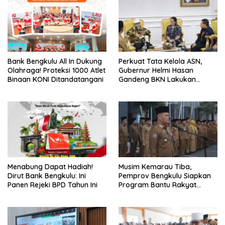
Bank Bengkulu All In Dukung
Perkuat Tata Kelola ASN,
Olahraga! Proteksi 1000 Atlet
Gubernur Helmi Hasan
Binaan KONI Ditandatangani
Gandeng BKN Lakukan
Evaluasi Kinerja Berkala
Menabung Dapat Hadiah!
Musim Kemarau Tiba,
Dirut Bank Bengkulu: Ini
Pemprov Bengkulu Siapkan
Panen Rejeki BPD Tahun Ini
Program Bantu Rakyat
“Distribusi Air Bersih”