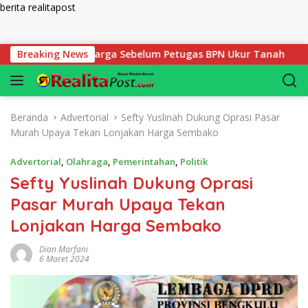
berita realitapost
Langsung ke konten
 Disiapkan Warga Sebelum Petugas BPN Ukur Tanah
Breaking News
Bela
Beranda
Advertorial
Sefty Yuslinah Dukung Oprasi Pasar
Murah Upaya Tekan Lonjakan Harga Sembako
Advertorial
,
Olahraga
,
Pemerintahan
,
Politik
Sefty Yuslinah Dukung Oprasi
Pasar Murah Upaya Tekan
Lonjakan Harga Sembako
Dian Marfani
6 Maret 2024