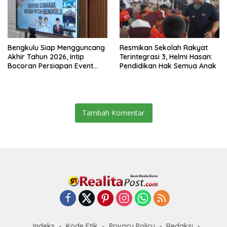
Bengkulu Siap Mengguncang
Resmikan Sekolah Rakyat
Akhir Tahun 2026, Intip
Terintegrasi 3, Helmi Hasan:
Bocoran Persiapan Event
Pendidikan Hak Semua Anak
Semarak Merah Putih!
Tambah Komentar
Indeks
Kode Etik
Privacy Policy
Redaksi