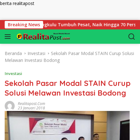
berita realitapost
Langsung ke konten
gadaian Bengkulu Tumbuh Pesat, Naik Hingga 70 Persen Sejak J
Breaking News
Beranda
Investasi
Sekolah Pasar Modal STAIN Curup Solusi
Melawan Investasi Bodong
Investasi
Sekolah Pasar Modal STAIN Curup
Solusi Melawan Investasi Bodong
Realitapost.com
23 Januari 2018