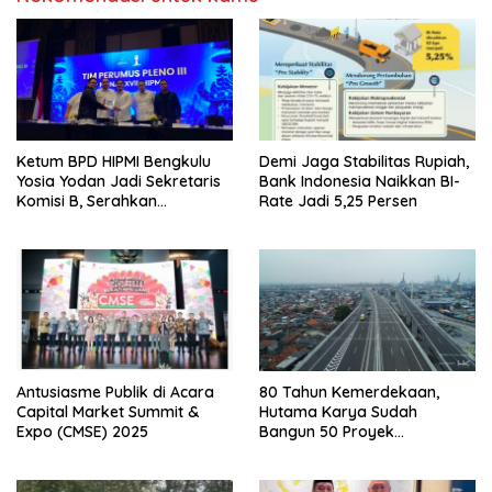
Ketum BPD HIPMI Bengkulu
Demi Jaga Stabilitas Rupiah,
Yosia Yodan Jadi Sekretaris
Bank Indonesia Naikkan BI-
Komisi B, Serahkan
Rate Jadi 5,25 Persen
Rekomendasi Strategis pada
Sidang Pleno III
Antusiasme Publik di Acara
80 Tahun Kemerdekaan,
Capital Market Summit &
Hutama Karya Sudah
Expo (CMSE) 2025
Bangun 50 Proyek
Konektivitas