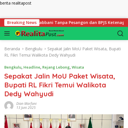
berita realitapost
Langsung ke konten
Guru SDIT Rabbani Tanpa Pesangon dan BPJS Ketenagakerjaan
Breaking News
Beranda
Bengkulu
Sepakat Jalin MoU Paket Wisata, Bupati
RL Fikri Temui Walikota Dedy Wahyudi
Bengkulu
,
Headline
,
Rejang Lebong
,
Wisata
Sepakat Jalin MoU Paket Wisata,
Bupati RL Fikri Temui Walikota
Dedy Wahyudi
Dian Marfani
13 Juni 2025