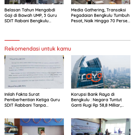
Belasan Tahun Mengabdi
Media Gathering, Transaksi
Gaji di Bawah UMP, 3 Guru
Pegadaian Bengkulu Tumbuh
SDIT Rabani Bengkulu
Pesat, Naik Hingga 70 Persen
Dipecat Tanpa Pesangon!
Sejak Januari
Rekomendasi untuk kamu
Inilah Fakta Surat
Korupsi Bank Raya di
Pemberhentian Ketiga Guru
Bengkulu : Negara Tuntut
SDIT Rabbani Tanpa
Ganti Rugi Rp 58,8 Milliar,
Pesangon dan BPJS
Hukuman Pelaku Resmi
Ketenagakerjaan
Diperberat!