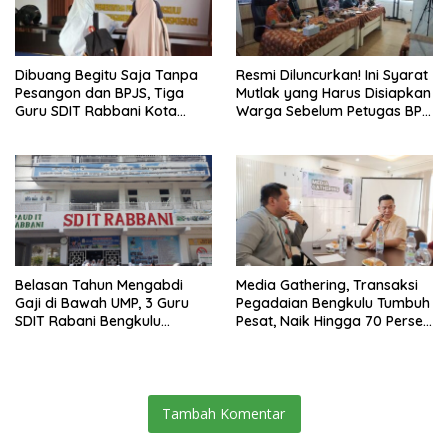
Dibuang Begitu Saja Tanpa
Resmi Diluncurkan! Ini Syarat
Pesangon dan BPJS, Tiga
Mutlak yang Harus Disiapkan
Guru SDIT Rabbani Kota
Warga Sebelum Petugas BPN
Bengkulu Resmi Laporkan
Ukur Tanah
Ketua Yayasan
Belasan Tahun Mengabdi
Media Gathering, Transaksi
Gaji di Bawah UMP, 3 Guru
Pegadaian Bengkulu Tumbuh
SDIT Rabani Bengkulu
Pesat, Naik Hingga 70 Persen
Dipecat Tanpa Pesangon!
Sejak Januari
Tambah Komentar