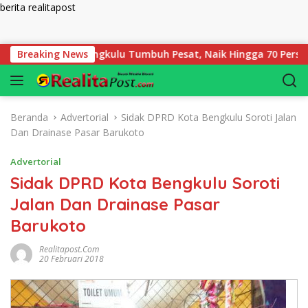
berita realitapost
Langsung ke konten
adaian Bengkulu Tumbuh Pesat, Naik Hingga 70 Persen Sejak Ja
Breaking News
Beranda
Advertorial
Sidak DPRD Kota Bengkulu Soroti Jalan
Dan Drainase Pasar Barukoto
Advertorial
Sidak DPRD Kota Bengkulu Soroti
Jalan Dan Drainase Pasar
Barukoto
Realitapost.com
20 Februari 2018