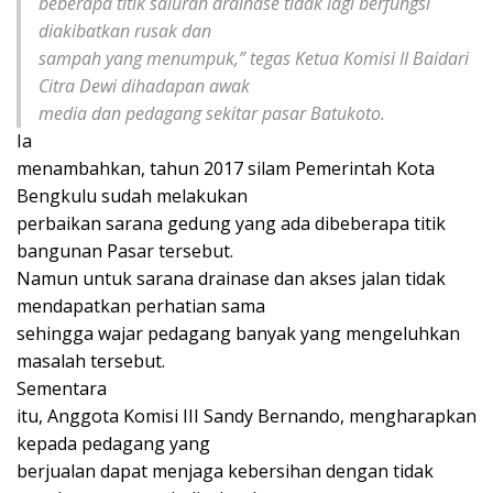
beberapa titik saluran drainase tidak lagi berfungsi
diakibatkan rusak dan
sampah yang menumpuk,” tegas Ketua Komisi II Baidari
Citra Dewi dihadapan awak
media dan pedagang sekitar pasar Batukoto.
Ia
menambahkan, tahun 2017 silam Pemerintah Kota
Bengkulu sudah melakukan
perbaikan sarana gedung yang ada dibeberapa titik
bangunan Pasar tersebut.
Namun untuk sarana drainase dan akses jalan tidak
mendapatkan perhatian sama
sehingga wajar pedagang banyak yang mengeluhkan
masalah tersebut.
Sementara
itu, Anggota Komisi III Sandy Bernando, mengharapkan
kepada pedagang yang
berjualan dapat menjaga kebersihan dengan tidak