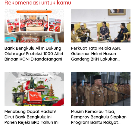
Rekomendasi untuk kamu
Bank Bengkulu All In Dukung
Perkuat Tata Kelola ASN,
Olahraga! Proteksi 1000 Atlet
Gubernur Helmi Hasan
Binaan KONI Ditandatangani
Gandeng BKN Lakukan
Evaluasi Kinerja Berkala
Menabung Dapat Hadiah!
Musim Kemarau Tiba,
Dirut Bank Bengkulu: Ini
Pemprov Bengkulu Siapkan
Panen Rejeki BPD Tahun Ini
Program Bantu Rakyat
“Distribusi Air Bersih”