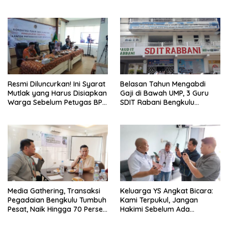
Hukuman Pelaku Resmi
Bengkulu Resmi Laporkan
Diperberat!
Ketua Yayasan
Resmi Diluncurkan! Ini Syarat
Belasan Tahun Mengabdi
Mutlak yang Harus Disiapkan
Gaji di Bawah UMP, 3 Guru
Warga Sebelum Petugas BPN
SDIT Rabani Bengkulu
Ukur Tanah
Dipecat Tanpa Pesangon!
Media Gathering, Transaksi
Keluarga YS Angkat Bicara:
Pegadaian Bengkulu Tumbuh
Kami Terpukul, Jangan
Pesat, Naik Hingga 70 Persen
Hakimi Sebelum Ada
Sejak Januari
Klarifikasi