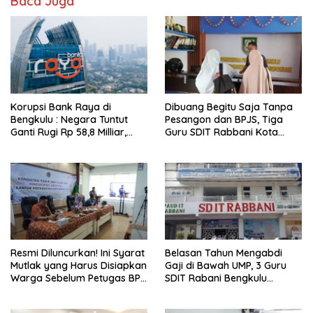
Baca Juga
Korupsi Bank Raya di
Dibuang Begitu Saja Tanpa
Bengkulu : Negara Tuntut
Pesangon dan BPJS, Tiga
Ganti Rugi Rp 58,8 Milliar,
Guru SDIT Rabbani Kota
Hukuman Pelaku Resmi
Bengkulu Resmi Laporkan
Diperberat!
Ketua Yayasan
Resmi Diluncurkan! Ini Syarat
Belasan Tahun Mengabdi
Mutlak yang Harus Disiapkan
Gaji di Bawah UMP, 3 Guru
Warga Sebelum Petugas BPN
SDIT Rabani Bengkulu
Ukur Tanah
Dipecat Tanpa Pesangon!