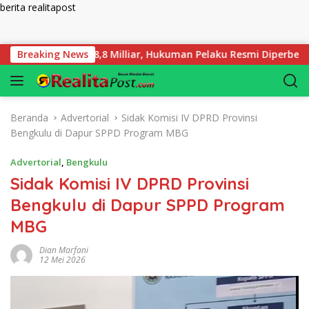
berita realitapost
Langsung ke konten
 Rugi Rp 58,8 Milliar, Hukuman Pelaku Resmi Diperberat!
Breaking News
Beranda
Advertorial
Sidak Komisi IV DPRD Provinsi
Bengkulu di Dapur SPPD Program MBG
Advertorial
,
Bengkulu
Sidak Komisi IV DPRD Provinsi
Bengkulu di Dapur SPPD Program
MBG
Dian Marfani
12 Mei 2026