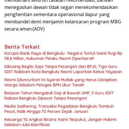
membenahi seluruh catatan rekomendasi, bahkan
menegaskan dewan tidak segan merekomendasikan
penghentian sementara operasional dapur yang
membandel demi menjamin kelancaran program MBG
secara aman.(ADV)
Berita Terkait
Korupsi Bank Raya di Bengkulu : Negara Tuntut Ganti Rugi Rp
58,8 Milliar, Hukuman Pelaku Resmi Diperberat!
Dibuang Begitu Saja Tanpa Pesangon dan BPJS, Tiga Guru
SDIT Rabbani Kota Bengkulu Resmi Laporkan Ketua Yayasan
Resmi Diluncurkan! Ini Syarat Mutlak yang Harus Disiapkan
Warga Sebelum Petugas BPN Ukur Tanah
Belasan Tahun Mengabdi Gaji di Bawah UMP, 3 Guru SDIT
Rabani Bengkulu Dipecat Tanpa Pesangon!
Media Gathering, Transaksi Pegadaian Bengkulu Tumbuh
Pesat, Naik Hingga 70 Persen Sejak Januari
Keluarga YS Angkat Bicara: Kami Terpukul, Jangan Hakimi
Sebelum Ada Klarifikasi