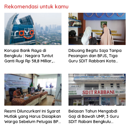
Rekomendasi untuk kamu
Korupsi Bank Raya di
Dibuang Begitu Saja Tanpa
Bengkulu : Negara Tuntut
Pesangon dan BPJS, Tiga
Ganti Rugi Rp 58,8 Milliar,
Guru SDIT Rabbani Kota
Hukuman Pelaku Resmi
Bengkulu Resmi Laporkan
Diperberat!
Ketua Yayasan
Resmi Diluncurkan! Ini Syarat
Belasan Tahun Mengabdi
Mutlak yang Harus Disiapkan
Gaji di Bawah UMP, 3 Guru
Warga Sebelum Petugas BPN
SDIT Rabani Bengkulu
Ukur Tanah
Dipecat Tanpa Pesangon!