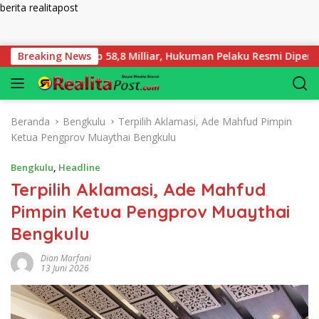
berita realitapost
Langsung ke konten
ti Rugi Rp 58,8 Milliar, Hukuman Pelaku Resmi Diperberat!
Breaking News
Beranda
Bengkulu
Terpilih Aklamasi, Ade Mahfud Pimpin
Ketua Pengprov Muaythai Bengkulu
Bengkulu
,
Headline
Terpilih Aklamasi, Ade Mahfud
Pimpin Ketua Pengprov Muaythai
Bengkulu
Dian Marfani
13 Juni 2026