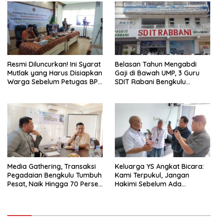
Resmi Diluncurkan! Ini Syarat
Belasan Tahun Mengabdi
Mutlak yang Harus Disiapkan
Gaji di Bawah UMP, 3 Guru
Warga Sebelum Petugas BPN
SDIT Rabani Bengkulu
Ukur Tanah
Dipecat Tanpa Pesangon!
Media Gathering, Transaksi
Keluarga YS Angkat Bicara:
Pegadaian Bengkulu Tumbuh
Kami Terpukul, Jangan
Pesat, Naik Hingga 70 Persen
Hakimi Sebelum Ada
Sejak Januari
Klarifikasi