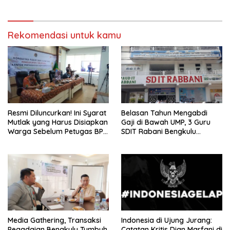
Rekomendasi untuk kamu
Resmi Diluncurkan! Ini Syarat
Belasan Tahun Mengabdi
Mutlak yang Harus Disiapkan
Gaji di Bawah UMP, 3 Guru
Warga Sebelum Petugas BPN
SDIT Rabani Bengkulu
Ukur Tanah
Dipecat Tanpa Pesangon!
Media Gathering, Transaksi
Indonesia di Ujung Jurang:
Pegadaian Bengkulu Tumbuh
Catatan Kritis Dian Marfani di