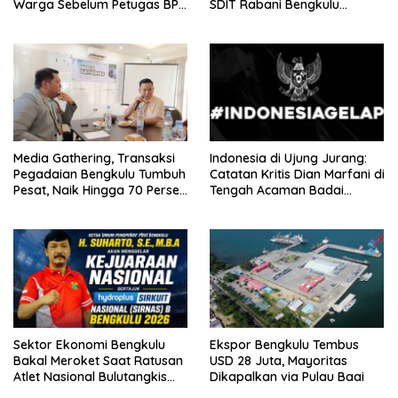
Warga Sebelum Petugas BPN
SDIT Rabani Bengkulu
Ukur Tanah
Dipecat Tanpa Pesangon!
Media Gathering, Transaksi
Indonesia di Ujung Jurang:
Pegadaian Bengkulu Tumbuh
Catatan Kritis Dian Marfani di
Pesat, Naik Hingga 70 Persen
Tengah Acaman Badai
Sejak Januari
Ekonomi
Sektor Ekonomi Bengkulu
Ekspor Bengkulu Tembus
Bakal Meroket Saat Ratusan
USD 28 Juta, Mayoritas
Atlet Nasional Bulutangkis
Dikapalkan via Pulau Baai
Ikuti SIRNAS B