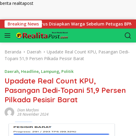
berita realitapost
Langsung ke konten
utlak yang Harus Disiapkan Warga Sebelum Petugas BPN Ukur T
Breaking News
Beranda
Daerah
Upadate Real Count KPU, Pasangan Dedi-
Topani 51,9 Persen Pilkada Pesisir Barat
Daerah
,
Headline
,
Lampung
,
Politik
Upadate Real Count KPU,
Pasangan Dedi-Topani 51,9 Persen
Pilkada Pesisir Barat
Dian Marfani
28 November 2024